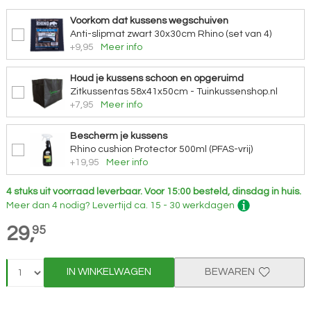
Voorkom dat kussens wegschuiven
Anti-slipmat zwart 30x30cm Rhino (set van 4)
+9,95
Meer info
Houd je kussens schoon en opgeruimd
Zitkussentas 58x41x50cm - Tuinkussenshop.nl
+7,95
Meer info
Bescherm je kussens
Rhino cushion Protector 500ml (PFAS-vrij)
+19,95
Meer info
4 stuks uit voorraad leverbaar.
Voor 15:00 besteld, dinsdag in huis.
Meer dan 4 nodig?
Levertijd
ca. 15 - 30 werkdagen
29,
95
IN WINKELWAGEN
BEWAREN