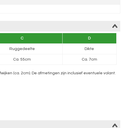
C
D
Ruggedeelte
Dikte
Ca. 55cm
Ca. 7cm
ken (ca. 2cm). De afmetingen zijn inclusief eventuele volant.