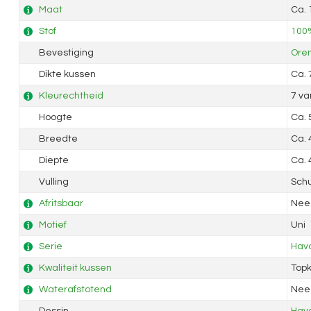
Maat
Ca.
Stof
100%
Bevestiging
Ore
Dikte kussen
Ca.
Kleurechtheid
7 va
Hoogte
Ca.
Breedte
Ca.
Diepte
Ca.
Vulling
Sch
Afritsbaar
Nee
Motief
Uni
Serie
Hav
Kwaliteit kussen
Topk
Waterafstotend
Nee