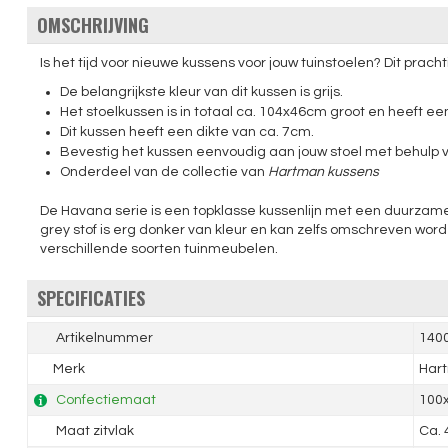
OMSCHRIJVING
Is het tijd voor nieuwe kussens voor jouw tuinstoelen? Dit prac
De belangrijkste kleur van dit kussen is grijs.
Het stoelkussen is in totaal ca. 104x46cm groot en heeft e
Dit kussen heeft een dikte van ca. 7cm.
Bevestig het kussen eenvoudig aan jouw stoel met behulp v
Onderdeel van de collectie van
Hartman kussens
De Havana serie is een topklasse kussenlijn met een duurzame 
grey stof is erg donker van kleur en kan zelfs omschreven worde
verschillende soorten tuinmeubelen.
SPECIFICATIES
Artikelnummer
140
Merk
Har
Confectiemaat
100
Maat zitvlak
Ca.