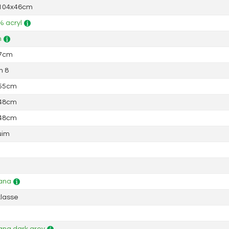
 104x46cm
 acryl
n
 7cm
n 8
 55cm
 48cm
 48cm
uim
ana
lasse