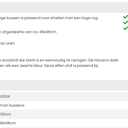
htige kussen is passend voor stoelen met een lage rug.
en zitgedeelte van ca. 48x48cm.
an oren.
acrylstof die sterk is en eenvoudig te reinigen. De Havana dark
n als een zwarte kleur. Deze effen stof is passend bij
02534
tman kussens
x50cm
 48x48cm