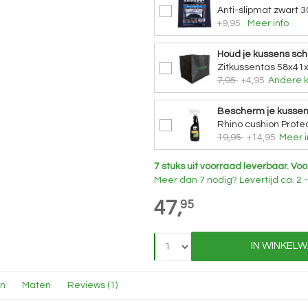
Anti-slipmat zwart 3
+9,95
Meer info
Houd je kussens sc
Zitkussentas 58x41
7,95
+4,95
Andere k
Bescherm je kusse
Rhino cushion Protec
19,95
+14,95
Meer i
7 stuks uit voorraad leverbaar.
Voo
Meer dan 7 nodig?
Levertijd
ca. 2
47,
95
IN WINKEL
en
Maten
Reviews (1)