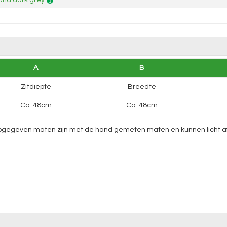
na dark grey
A
B
Zitdiepte
Breedte
Ca. 48cm
Ca. 48cm
gegeven maten zijn met de hand gemeten maten en kunnen licht afwij