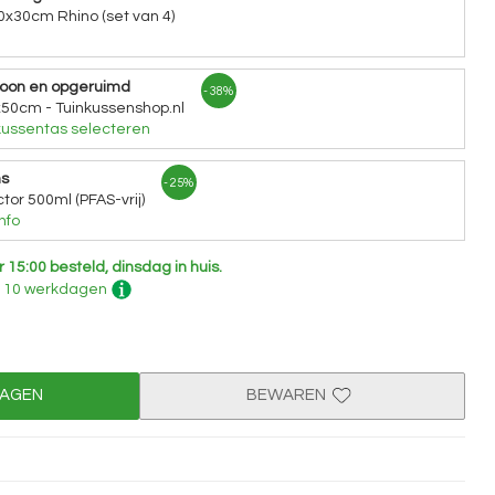
0x30cm Rhino (set van 4)
hoon en opgeruimd
- 38%
x50cm - Tuinkussenshop.nl
ussentas selecteren
ns
- 25%
tor 500ml (PFAS-vrij)
nfo
r 15:00 besteld, dinsdag in huis.
 - 10 werkdagen
WAGEN
BEWAREN