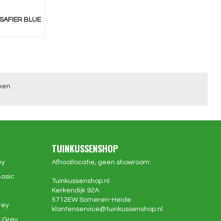
SAFIER BLUE
ken.
TUINKUSSENSHOP
ey
Afhaallocatie, geen showroom:
Basic
Tuinkussenshop.nl
Kerkendijk 92A
5712EW
Someren-Heide
rey
klantenservice@
tuinkussenshop.nl
 Grey