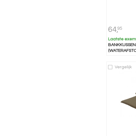
64,
95
Laatste exem
BANKKUSSEN 
(WATERAFSTO
Vergelijk