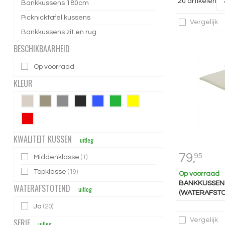
20 artikelen
Bankkussens 180cm
Picknicktafel kussens
Vergelijk
Bankkussens zit en rug
BESCHIKBAARHEID
Op voorraad
KLEUR
KWALITEIT KUSSEN
uitleg
79,
95
Middenklasse
(1)
Topklasse
(19)
Op voorraad
BANKKUSSEN 
WATERAFSTOTEND
uitleg
(WATERAFSTO
Ja
(20)
Vergelijk
SERIE
uitleg