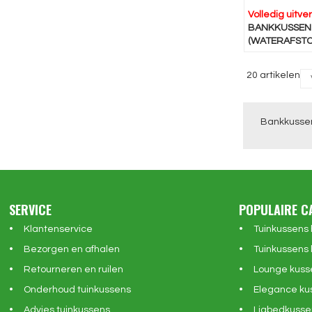
Volledig uitve
BANKKUSSEN 
(WATERAFSTO
20 artikelen
Bankkussen
SERVICE
POPULAIRE C
Klantenservice
Tuinkussens
Bezorgen en afhalen
Tuinkussens 
Retourneren en ruilen
Lounge kuss
Onderhoud tuinkussens
Elegance ku
Advies tuinkussens
Ligbedkusse