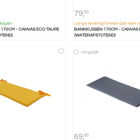
79,
95
kdagen
Lange levertijd (meer dan een 
170CM - CANVAS ECO TAUPE
BANKKUSSEN 170CM - CANVAS 
TEND)
(WATERAFSTOTEND)
Vergelijk
69,
95