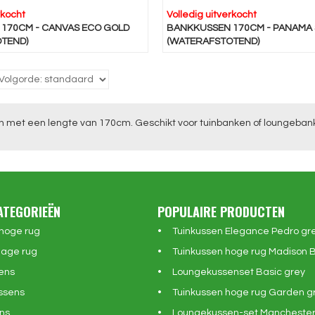
rkocht
Volledig uitverkocht
170CM - CANVAS ECO GOLD
BANKKUSSEN 170CM - PANAMA 
TEND)
(WATERAFSTOTEND)
 met een lengte van 170cm. Geschikt voor tuinbanken of loungeban
ATEGORIEËN
POPULAIRE PRODUCTEN
 hoge rug
Tuinkussen Elegance Pedro gr
lage rug
Tuinkussen hoge rug Madison 
ens
Loungekussenset Basic grey
ssens
Tuinkussen hoge rug Garden g
ns
Loungekussen-set Manchester