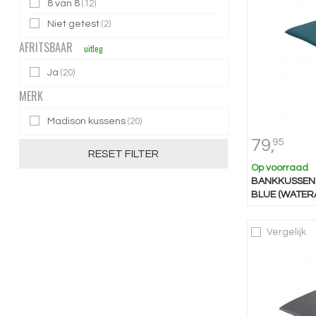
8 van 8
(12)
Niet getest
(2)
AFRITSBAAR
uitleg
Ja
(20)
MERK
Madison kussens
(20)
79,
95
RESET FILTER
Op voorraad
BANKKUSSEN 
BLUE (WATER
Vergelijk