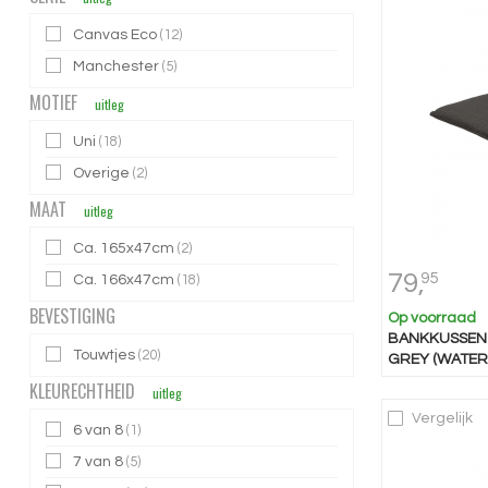
Canvas Eco
(12)
Manchester
(5)
MOTIEF
uitleg
Uni
(18)
Overige
(2)
MAAT
uitleg
Ca. 165x47cm
(2)
79,
95
Ca. 166x47cm
(18)
BEVESTIGING
Op voorraad
BANKKUSSEN 
Touwtjes
(20)
GREY (WATER
KLEURECHTHEID
uitleg
Vergelijk
6 van 8
(1)
7 van 8
(5)