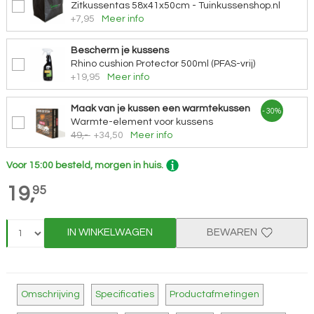
Zitkussentas 58x41x50cm - Tuinkussenshop.nl
+7,95
Meer info
Bescherm je kussens
Rhino cushion Protector 500ml (PFAS-vrij)
+19,95
Meer info
Maak van je kussen een warmtekussen
- 30%
Warmte-element voor kussens
49,-
+34,50
Meer info
Voor 15:00 besteld, morgen in huis.
19,
95
IN WINKELWAGEN
BEWAREN
Omschrijving
Specificaties
Productafmetingen