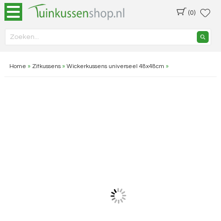
(0)
Home
»
Zitkussens
»
Wickerkussens universeel 48x48cm
»