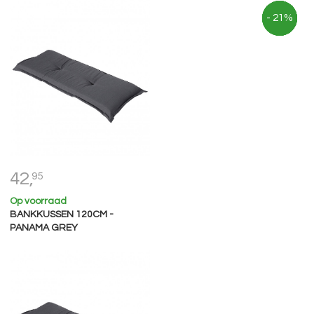
- 23%
- 22%
- 23%
- 21%
- 21%
42,
95
Op voorraad
BANKKUSSEN 120CM -
PANAMA GREY