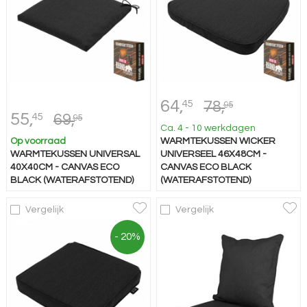
64,
45
78,
95
55,
45
69,
95
Ca. 4 - 10 werkdagen
Op voorraad
WARMTEKUSSEN WICKER
WARMTEKUSSEN UNIVERSAL
UNIVERSEEL 46X48CM -
40X40CM - CANVAS ECO
CANVAS ECO BLACK
BLACK (WATERAFSTOTEND)
(WATERAFSTOTEND)
Vergelijk
Vergelijk
- 20%