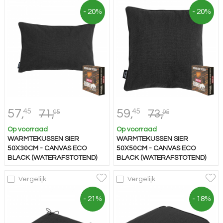
- 20%
- 20%
57,
59,
45
45
71,
73,
95
95
Op voorraad
Op voorraad
WARMTEKUSSEN SIER
WARMTEKUSSEN SIER
50X30CM - CANVAS ECO
50X50CM - CANVAS ECO
BLACK (WATERAFSTOTEND)
BLACK (WATERAFSTOTEND)
Vergelijk
Vergelijk
- 21%
- 18%