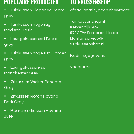
POPULAIRE PRODUCTEN
TUINKUSSENSHOP
Tuinkussen Elegance Pedro
Afhaallocatie, geen showroom:
grey
Tuinkussenshop.nl
Tuinkussen hoge rug
Kerkendijk 92A
Madison Basic
5712EW
Someren-Heide
klantenservice@
Loungekussenset Basic
tuinkussenshop.nl
grey
Tuinkussen hoge rug Garden
Bedrijfsgegevens
grey
Vacatures
Loungekussen-set
Manchester Grey
Zitkussen Wicker Panama
Grey
Zitkussen Rotan Havana
Dark Grey
Bearchair kussen Havana
Jute