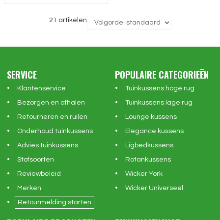
21 artikelen
SERVICE
POPULAIRE CATEGORIEËN
Klantenservice
Tuinkussens hoge rug
Bezorgen en afhalen
Tuinkussens lage rug
Retourneren en ruilen
Lounge kussens
Onderhoud tuinkussens
Elegance kussens
Advies tuinkussens
Ligbedkussens
Stofsoorten
Rotankussens
Reviewbeleid
Wicker York
Merken
Wicker Universeel
Retourmelding starten