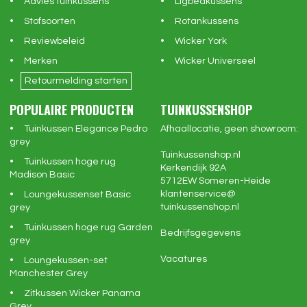
Advies tuinkussens
Ligbedkussens
Stofsoorten
Rotankussens
Reviewbeleid
Wicker York
Merken
Wicker Universeel
Retourmelding starten
POPULAIRE PRODUCTEN
TUINKUSSENSHOP
Tuinkussen Elegance Pedro
Afhaallocatie, geen showroom:
grey
Tuinkussenshop.nl
Tuinkussen hoge rug
Kerkendijk 92A
Madison Basic
5712EW
Someren-Heide
klantenservice@
Loungekussenset Basic
tuinkussenshop.nl
grey
Tuinkussen hoge rug Garden
Bedrijfsgegevens
grey
Vacatures
Loungekussen-set
Manchester Grey
Zitkussen Wicker Panama
Grey