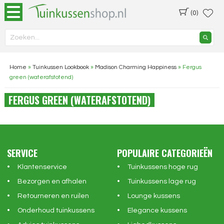
(0)
Home
»
Tuinkussen Lookbook
»
Madison Charming Happiness
»
Fergus
green (waterafstotend)
FERGUS GREEN (WATERAFSTOTEND)
SERVICE
POPULAIRE CATEGORIEËN
Klantenservice
Tuinkussens hoge rug
Bezorgen en afhalen
Tuinkussens lage rug
Retourneren en ruilen
Lounge kussens
Onderhoud tuinkussens
Elegance kussens