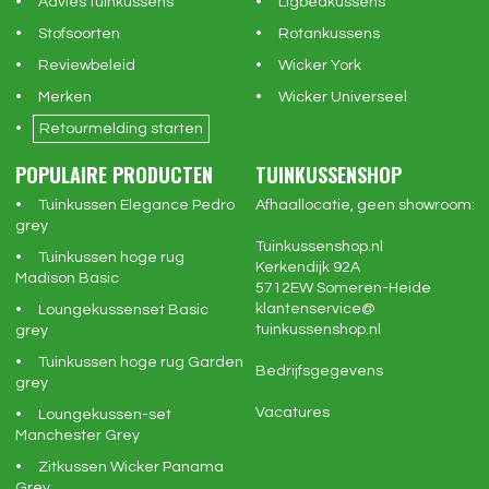
Advies tuinkussens
Ligbedkussens
Stofsoorten
Rotankussens
Reviewbeleid
Wicker York
Merken
Wicker Universeel
Retourmelding starten
POPULAIRE PRODUCTEN
TUINKUSSENSHOP
Tuinkussen Elegance Pedro
Afhaallocatie, geen showroom:
grey
Tuinkussenshop.nl
Tuinkussen hoge rug
Kerkendijk 92A
Madison Basic
5712EW
Someren-Heide
klantenservice@
Loungekussenset Basic
tuinkussenshop.nl
grey
Tuinkussen hoge rug Garden
Bedrijfsgegevens
grey
Vacatures
Loungekussen-set
Manchester Grey
Zitkussen Wicker Panama
Grey