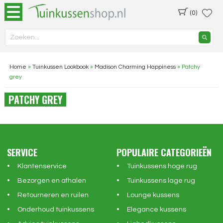
(0)
Home
»
Tuinkussen Lookbook
»
Madison Charming Happiness
»
Patchy
grey
PATCHY GREY
SERVICE
POPULAIRE CATEGORIEËN
Klantenservice
Tuinkussens hoge rug
Bezorgen en afhalen
Tuinkussens lage rug
Retourneren en ruilen
Lounge kussens
Onderhoud tuinkussens
Elegance kussens