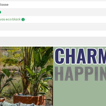
lasse
as eco black