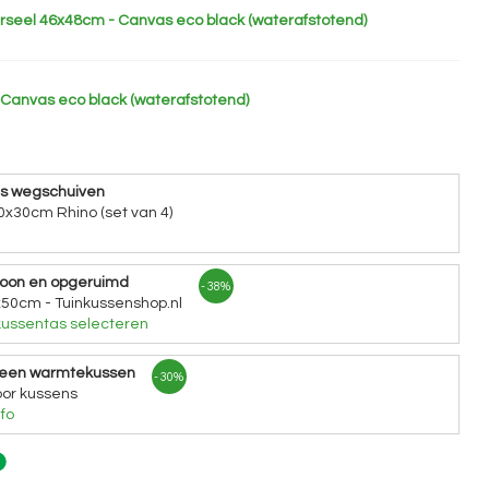
erseel 46x48cm - Canvas eco black (waterafstotend)
Canvas eco black (waterafstotend)
ns wegschuiven
0x30cm Rhino (set van 4)
hoon en opgeruimd
- 38%
x50cm - Tuinkussenshop.nl
ussentas selecteren
 een warmtekussen
- 30%
or kussens
fo