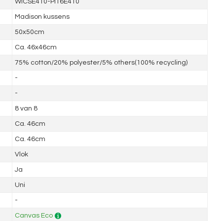
WICSE410-PI16E410
Madison kussens
50x50cm
Ca. 46x46cm
75% cotton/20% polyester/5% others(100% recycling)
-
-
8 van 8
Ca. 46cm
Ca. 46cm
Vlok
Ja
Uni
-
Canvas Eco