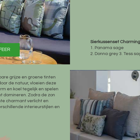
Sierkussenset Charming
1. Panama sage
SFEER
2. Donna grey 3. Tess s
bare grijze en groene tinten
oor de natuur, vloeien deze
rm en koel tegelijk en spelen
tint domineren. Zodra de zon
mte charmant verlicht en
schillende interieurstijlen en