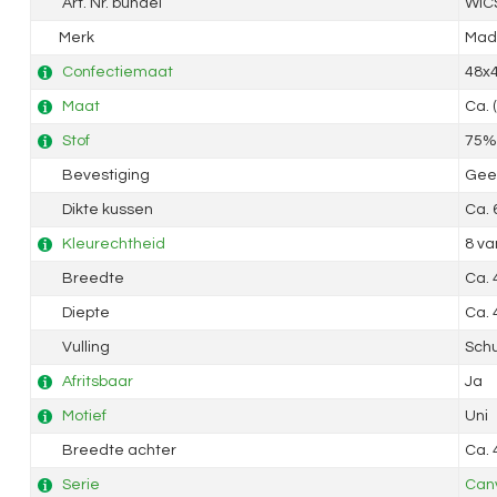
Art. Nr. bundel
WIC
Merk
Mad
Confectiemaat
48x
Maat
Ca. 
Stof
75% 
Bevestiging
Geen
Dikte kussen
Ca. 
Kleurechtheid
8 va
Breedte
Ca.
Diepte
Ca.
Vulling
Sch
Afritsbaar
Ja
Motief
Uni
Breedte achter
Ca.
Serie
Can