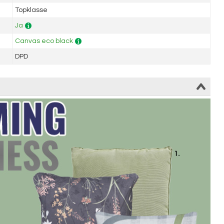
Topklasse
Ja
Canvas eco black
DPD