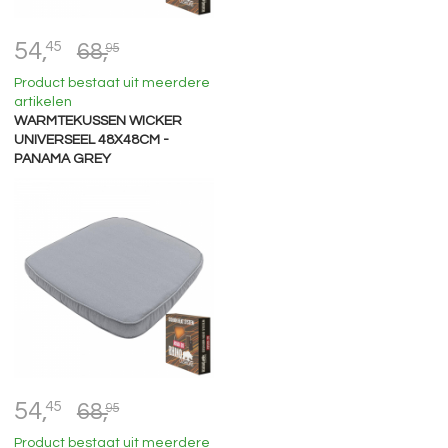
54,
45
68,
95
Product bestaat uit meerdere
artikelen
WARMTEKUSSEN WICKER
UNIVERSEEL 48X48CM -
PANAMA GREY
54,
45
68,
95
Product bestaat uit meerdere