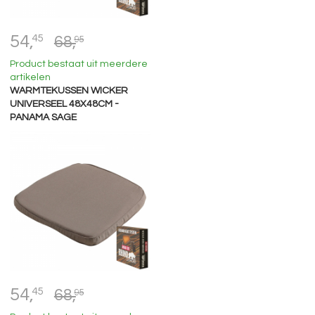
54,
45
68,
95
Product bestaat uit meerdere
artikelen
WARMTEKUSSEN WICKER
UNIVERSEEL 48X48CM -
PANAMA SAGE
54,
45
68,
95