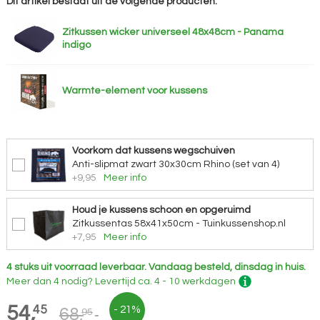
Dit artikel bestaat uit de volgende producten:
Zitkussen wicker universeel 48x48cm - Panama
indigo
Warmte-element voor kussens
Voorkom dat kussens wegschuiven
Anti-slipmat zwart 30x30cm Rhino (set van 4)
+9,95
Meer info
Houd je kussens schoon en opgeruimd
Zitkussentas 58x41x50cm - Tuinkussenshop.nl
+7,95
Meer info
4 stuks uit voorraad leverbaar.
Vandaag besteld, dinsdag in huis.
Meer dan 4 nodig?
Levertijd
ca. 4 - 10 werkdagen
54,
45
- 21%
68,
95