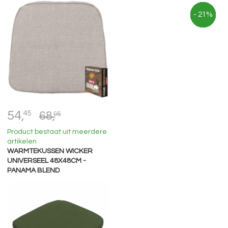
- 21%
- 21%
- 21%
- 21%
- 21%
- 21%
- 21%
- 21%
- 21%
- 21%
- 21%
54,
45
68,
95
Product bestaat uit meerdere
artikelen
WARMTEKUSSEN WICKER
UNIVERSEEL 48X48CM -
PANAMA BLEND