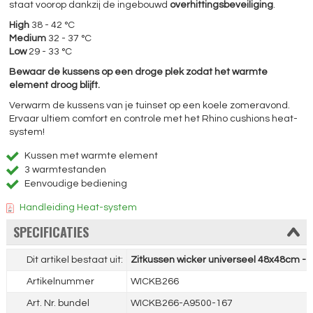
staat voorop dankzij de ingebouwd
overhittingsbeveiliging
.
High
38 - 42 °C
Medium
32 - 37 °C
Low
29 - 33 °C
Bewaar de kussens op een droge plek zodat het warmte
element droog blijft.
Verwarm de kussens van je tuinset op een koele zomeravond.
Ervaar ultiem comfort en controle met het Rhino cushions heat-
system!
Kussen met warmte element
3 warmtestanden
Eenvoudige bediening
Handleiding Heat-system
SPECIFICATIES
Dit artikel bestaat uit:
Zitkussen wicker universeel 48x48cm -
Artikelnummer
WICKB266
Art. Nr. bundel
WICKB266-A9500-167