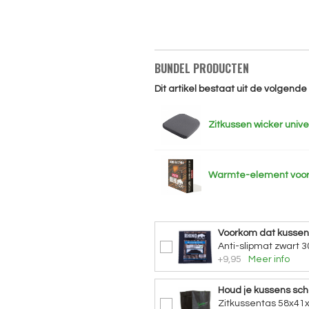
BUNDEL PRODUCTEN
Dit artikel bestaat uit de volgend
Zitkussen wicker uni
Warmte-element voor
Voorkom dat kusse
Anti-slipmat zwart 3
+9,95
Meer info
Houd je kussens sc
Zitkussentas 58x41