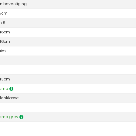
 bevestiging
 5cm
n 8
 48cm
 46cm
uim
 43cm
ama
denklasse
ama grey