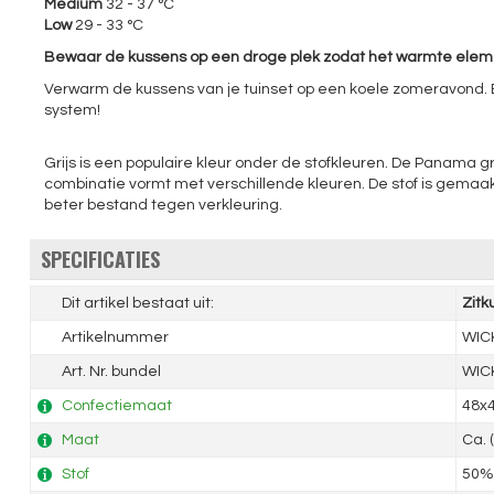
Medium
32 - 37 °C
Low
29 - 33 °C
Bewaar de kussens op een droge plek zodat het warmte element
Verwarm de kussens van je tuinset op een koele zomeravond. E
system!
Grijs is een populaire kleur onder de stofkleuren. De Panama gr
combinatie vormt met verschillende kleuren. De stof is gemaa
beter bestand tegen verkleuring.
SPECIFICATIES
Dit artikel bestaat uit:
Zitk
Artikelnummer
WIC
Art. Nr. bundel
WIC
Confectiemaat
48x
Maat
Ca. 
Stof
50% 