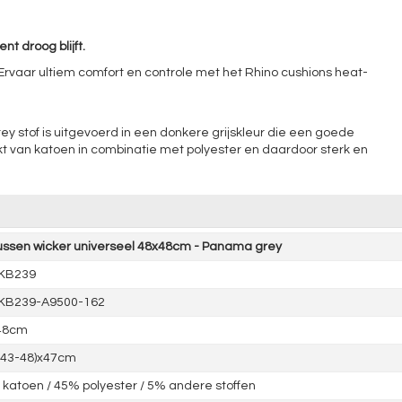
 droog blijft.
rvaar ultiem comfort en controle met het Rhino cushions heat-
ey stof is uitgevoerd in een donkere grijskleur die een goede
kt van katoen in combinatie met polyester en daardoor sterk en
ussen wicker universeel 48x48cm - Panama grey
KB239
KB239-A9500-162
48cm
(43-48)x47cm
katoen / 45% polyester / 5% andere stoffen