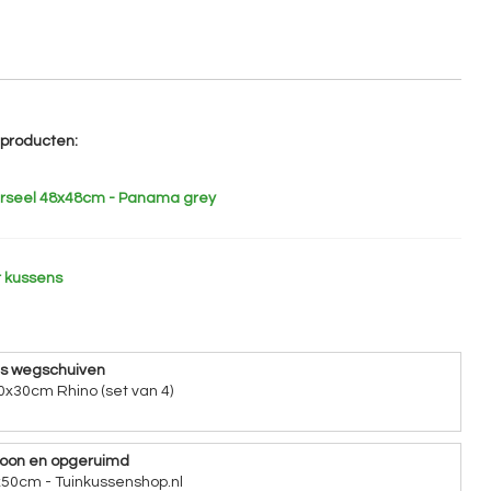
e producten:
verseel 48x48cm - Panama grey
 kussens
ns wegschuiven
0x30cm Rhino (set van 4)
hoon en opgeruimd
x50cm - Tuinkussenshop.nl