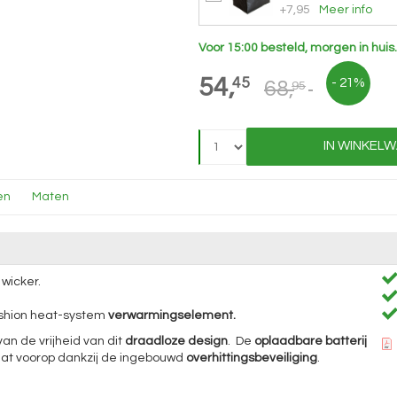
+7,95
Meer info
Voor 15:00 besteld, morgen in huis
54,
45
- 21%
68,
95
IN WINKEL
en
Maten
 wicker.
cushion heat-system
verwarmingselement.
an de vrijheid van dit
draadloze design
. De
oplaadbare batterij
taat voorop dankzij de ingebouwd
overhittingsbeveiliging
.