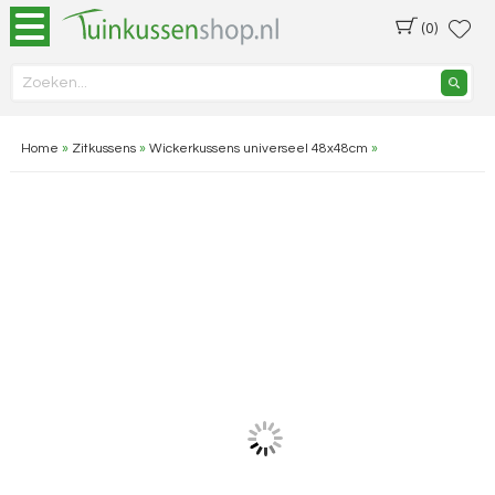
(0)
Home
»
Zitkussens
»
Wickerkussens universeel 48x48cm
»