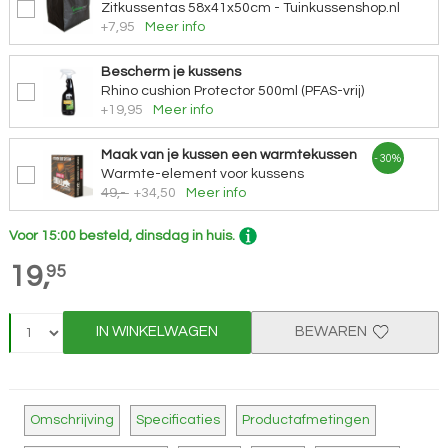
Zitkussentas 58x41x50cm - Tuinkussenshop.nl
+7,95
Meer info
Bescherm je kussens
Rhino cushion Protector 500ml (PFAS-vrij)
+19,95
Meer info
Maak van je kussen een warmtekussen
- 30%
Warmte-element voor kussens
49,-
+34,50
Meer info
Voor 15:00 besteld, dinsdag in huis.
19,
95
IN WINKELWAGEN
BEWAREN
Omschrijving
Specificaties
Productafmetingen