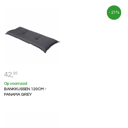
- 23%
- 22%
- 23%
- 21%
- 21%
42,
95
Op voorraad
BANKKUSSEN 120CM -
PANAMA GREY