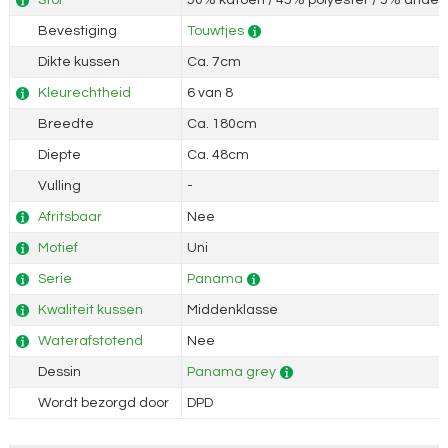
Stof
50% katoen / 45% polyester / 5% andere
Bevestiging
Touwtjes
Dikte kussen
Ca. 7cm
Kleurechtheid
6 van 8
Breedte
Ca. 180cm
Diepte
Ca. 48cm
Vulling
-
Afritsbaar
Nee
Motief
Uni
Serie
Panama
Kwaliteit kussen
Middenklasse
Waterafstotend
Nee
Dessin
Panama grey
Wordt bezorgd door
DPD