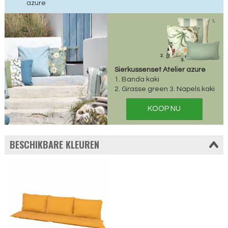
azure
Sierkussenset Atelier azure
1. Banda kaki
2. Grasse green 3. Napels kaki
KOOP NU
BESCHIKBARE KLEUREN