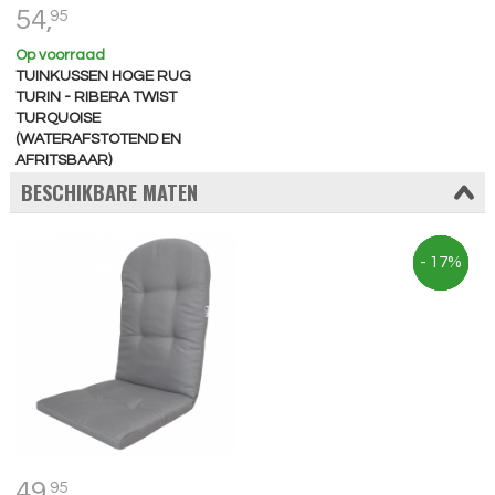
54,
95
Op voorraad
TUINKUSSEN HOGE RUG
TURIN - RIBERA TWIST
TURQUOISE
(WATERAFSTOTEND EN
AFRITSBAAR)
BESCHIKBARE MATEN
- 14%
- 13%
- 12%
- 17%
49,
95