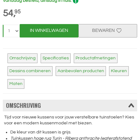
Vandaag besteld, dinsdag in huis.
54,
95
IN WINKELWAGEN
BEWAREN
Omschrijving
Specificaties
Productafmetingen
Dessins combineren
Aanbevolen producten
Kleuren
Maten
OMSCHRIJVING
Tijd voor nieuwe kussens voor jouw verstelbare tuinstoelen? Kies
voor een modern kussenmodel met biezen.
De kleur van dit kussen is grijs.
Tuinkussen hoge rug Turin - Ribera anthracite (waterafstotend