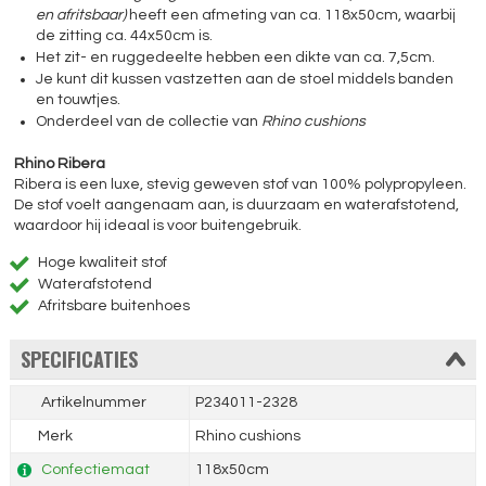
en afritsbaar)
heeft een afmeting van ca. 118x50cm, waarbij
de zitting ca. 44x50cm is.
Het zit- en ruggedeelte hebben een dikte van ca. 7,5cm.
Je kunt dit kussen vastzetten aan de stoel middels banden
en touwtjes.
Onderdeel van de collectie van
Rhino cushions
Rhino Ribera
Ribera is een luxe, stevig geweven stof van 100% polypropyleen.
De stof voelt aangenaam aan, is duurzaam en waterafstotend,
waardoor hij ideaal is voor buitengebruik.
Hoge kwaliteit stof
Waterafstotend
Afritsbare buitenhoes
SPECIFICATIES
Artikelnummer
P234011-2328
Merk
Rhino cushions
Confectiemaat
118x50cm