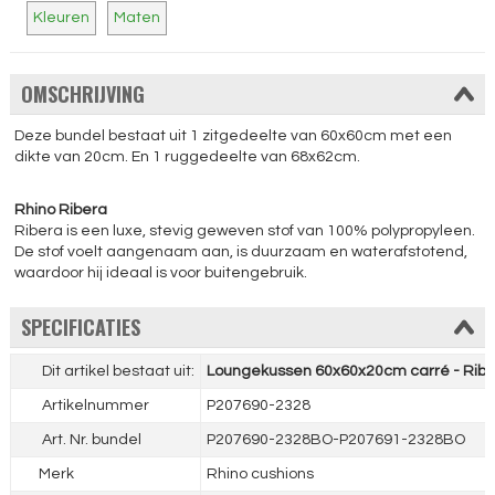
Kleuren
Maten
OMSCHRIJVING
Deze bundel bestaat uit 1 zitgedeelte van 60x60cm met een
dikte van 20cm. En 1 ruggedeelte van 68x62cm.
Rhino Ribera
Ribera is een luxe, stevig geweven stof van 100% polypropyleen.
De stof voelt aangenaam aan, is duurzaam en waterafstotend,
waardoor hij ideaal is voor buitengebruik.
SPECIFICATIES
Dit artikel bestaat uit:
Loungekussen 60x60x20cm carré - Riber
Artikelnummer
P207690-2328
Art. Nr. bundel
P207690-2328BO-P207691-2328BO
Merk
Rhino cushions