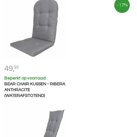
- 14%
- 13%
- 12%
- 17%
49,
95
Beperkt op voorraad
BEAR CHAIR KUSSEN - RIBERA
ANTHRACITE
(WATERAFSTOTEND)