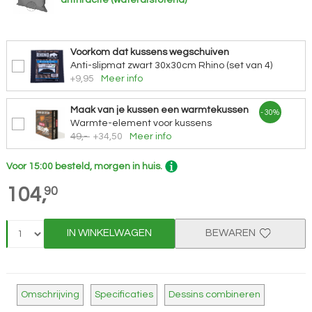
anthracite (waterafstotend)
Voorkom dat kussens wegschuiven
Anti-slipmat zwart 30x30cm Rhino (set van 4)
+9,95
Meer info
Maak van je kussen een warmtekussen
- 30%
Warmte-element voor kussens
49,-
+34,50
Meer info
Voor 15:00 besteld, morgen in huis.
104,
90
IN WINKELWAGEN
BEWAREN
Omschrijving
Specificaties
Dessins combineren