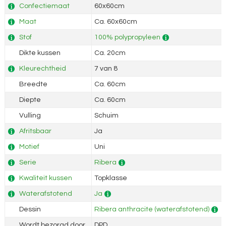
Confectiemaat
60x60cm
Maat
Ca. 60x60cm
Stof
100% polypropyleen
Dikte kussen
Ca. 20cm
Kleurechtheid
7 van 8
Breedte
Ca. 60cm
Diepte
Ca. 60cm
Vulling
Schuim
Afritsbaar
Ja
Motief
Uni
Serie
Ribera
Kwaliteit kussen
Topklasse
Waterafstotend
Ja
Dessin
Ribera anthracite (waterafstotend)
Wordt bezorgd door
DPD