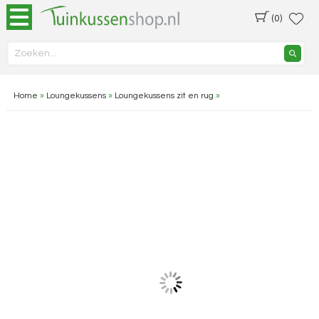
(0)
Home
»
Loungekussens
»
Loungekussens zit en rug
»