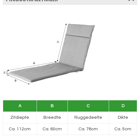
A
B
C
D
Zitdiepte
Breedte
Ruggedeelte
Dikte
Ca. 112cm
Ca. 60cm
Ca. 78cm
Ca. 5cm