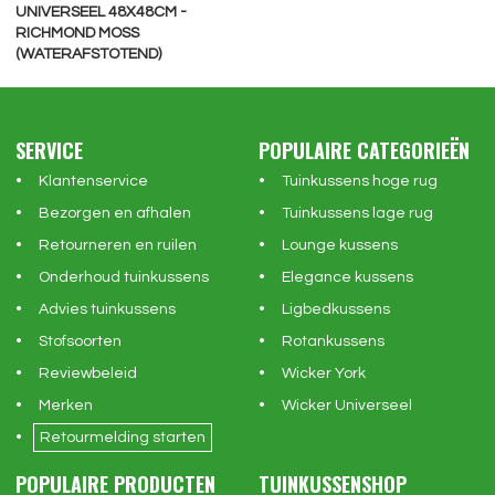
UNIVERSEEL 48X48CM -
RICHMOND MOSS
(WATERAFSTOTEND)
SERVICE
POPULAIRE CATEGORIEËN
Klantenservice
Tuinkussens hoge rug
Bezorgen en afhalen
Tuinkussens lage rug
Retourneren en ruilen
Lounge kussens
Onderhoud tuinkussens
Elegance kussens
Advies tuinkussens
Ligbedkussens
Stofsoorten
Rotankussens
Reviewbeleid
Wicker York
Merken
Wicker Universeel
Retourmelding starten
POPULAIRE PRODUCTEN
TUINKUSSENSHOP