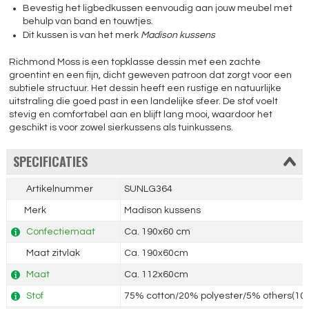
Bevestig het ligbedkussen eenvoudig aan jouw meubel met
behulp van band en touwtjes.
Dit kussen is van het merk
Madison kussens
Richmond Moss is een topklasse dessin met een zachte
groentint en een fijn, dicht geweven patroon dat zorgt voor een
subtiele structuur. Het dessin heeft een rustige en natuurlijke
uitstraling die goed past in een landelijke sfeer. De stof voelt
stevig en comfortabel aan en blijft lang mooi, waardoor het
geschikt is voor zowel sierkussens als tuinkussens.
SPECIFICATIES
Artikelnummer
SUNLG364
Merk
Madison kussens
Confectiemaat
Ca. 190x60 cm
Maat zitvlak
Ca. 190x60cm
Maat
Ca. 112x60cm
Stof
75% cotton/20% polyester/5% others(100