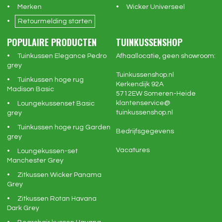
Merken
Wicker Universeel
Retourmelding starten
POPULAIRE PRODUCTEN
TUINKUSSENSHOP
Tuinkussen Elegance Pedro
Afhaallocatie, geen showroom:
grey
Tuinkussenshop.nl
Tuinkussen hoge rug
Kerkendijk 92A
Madison Basic
5712EW
Someren-Heide
klantenservice@
Loungekussenset Basic
tuinkussenshop.nl
grey
Tuinkussen hoge rug Garden
Bedrijfsgegevens
grey
Vacatures
Loungekussen-set
Manchester Grey
Zitkussen Wicker Panama
Grey
Zitkussen Rotan Havana
Dark Grey