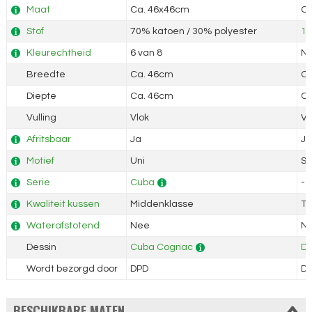
Maat
Ca. 46x46cm
Ca
Stof
70% katoen / 30% polyester
10
Kleurechtheid
6 van 8
Ni
Breedte
Ca. 46cm
Ca
Diepte
Ca. 46cm
Ca
Vulling
Vlok
Vl
Afritsbaar
Ja
Ja
Motief
Uni
St
Serie
Cuba
-
Kwaliteit kussen
Middenklasse
To
Waterafstotend
Nee
N
Dessin
Cuba Cognac
Do
Wordt bezorgd door
DPD
D
BESCHIKBARE MATEN