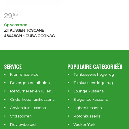
29,
95
Op voorraad
ZITKUSSEN TOSCANE
46X46CM - CUBA COGNAC
SERVICE
POPULAIRE CATEGORIEËN
Klantenservice
Tuinkussens hoge rug
Bezorgen en afhalen
Tuinkussens lage rug
Retourneren en ruilen
Lounge kussens
Onderhoud tuinkussens
Elegance kussens
Advies tuinkussens
Ligbedkussens
Stofsoorten
Rotankussens
Reviewbeleid
Wicker York