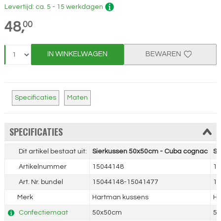
Levertijd: ca. 5 - 15 werkdagen
48,
00
IN WINKELWAGEN
BEWAREN
Specificaties
Maten
SPECIFICATIES
Dit artikel bestaat uit:
Sierkussen 50x50cm - Cuba cognac
Si
Artikelnummer
15044148
15
Art. Nr. bundel
15044148-15041477
15
Merk
Hartman kussens
Ha
Confectiemaat
50x50cm
5