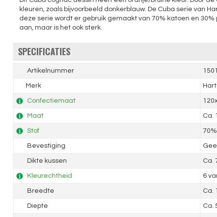
Dit Cuba cognac dessin heeft een oranje/bruine kleur. Door de
kleuren, zoals bijvoorbeeld donkerblauw. De Cuba serie van Har
deze serie wordt er gebruik gemaakt van 70% katoen en 30% p
aan, maar is het ook sterk.
SPECIFICATIES
Artikelnummer
150
Merk
Har
Confectiemaat
120
Maat
Ca.
Stof
70% 
Bevestiging
Geen
Dikte kussen
Ca.
Kleurechtheid
6 va
Breedte
Ca.
Diepte
Ca.