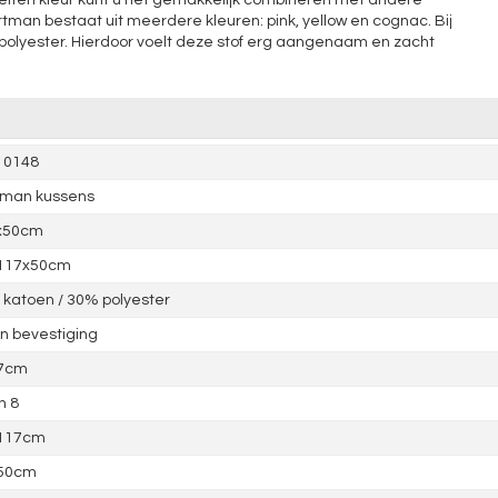
 effen kleur kunt u het gemakkelijk combineren met andere
tman bestaat uit meerdere kleuren: pink, yellow en cognac. Bij
olyester. Hierdoor voelt deze stof erg aangenaam en zacht
10148
tman kussens
x50cm
 117x50cm
katoen / 30% polyester
 bevestiging
 7cm
n 8
 117cm
 50cm