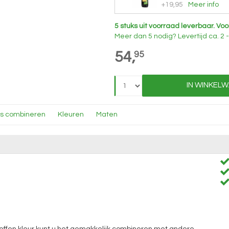
+19,95
Meer info
5 stuks uit voorraad leverbaar.
Voo
Meer dan 5 nodig?
Levertijd
ca. 2
54,
95
IN WINKEL
ns combineren
Kleuren
Maten