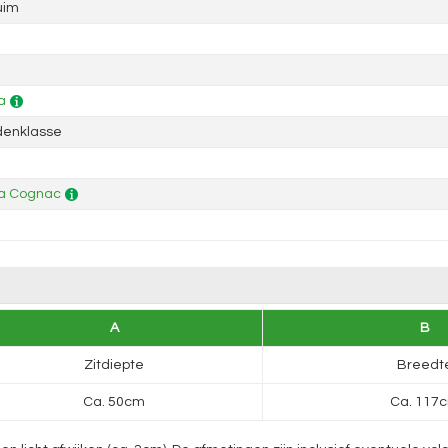
uim
a
denklasse
a Cognac
A
B
Zitdiepte
Breedt
Ca. 50cm
Ca. 117