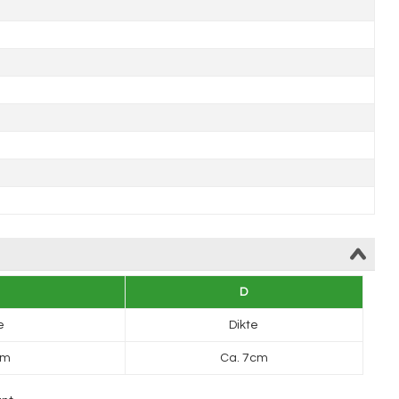
D
e
Dikte
cm
Ca. 7cm