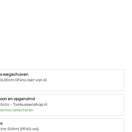
ns wegschuiven
0x30cm Rhino (set van 4)
hoon en opgeruimd
5cm - Tuinkussenshop.nl
entas selecteren
ns
tor 500ml (PFAS-vrij)