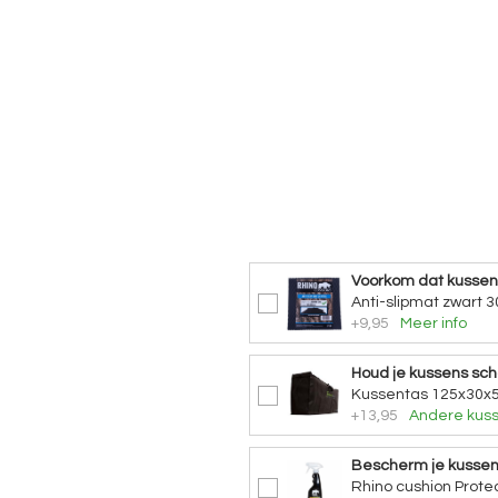
Voorkom dat kusse
Anti-slipmat zwart 3
+9,95
Meer info
Houd je kussens sc
Kussentas 125x30x5
+13,95
Andere kuss
Bescherm je kusse
Rhino cushion Protec