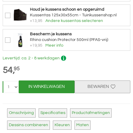
Houd je kussens schoon en opgeruimd
Kussentas 125x30x55cm - Tuinkussenshop.nl
+13,95
Andere kussentas selecteren
Bescherm je kussens
Rhino cushion Protector 500ml (PFAS-vrij)
+19,95
Meer info
Levertijd: ca. 2 - 8 werkdagen
54,
95
IN WINKELWAGEN
BEWAREN
Omschrijving
Specificaties
Productafmetingen
Dessins combineren
Kleuren
Maten