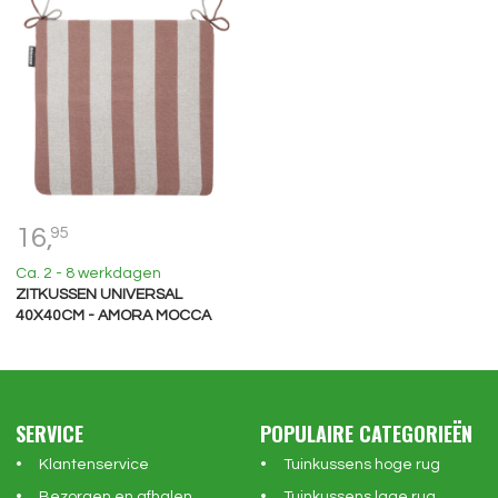
16,
95
Ca. 2 - 8 werkdagen
ZITKUSSEN UNIVERSAL
40X40CM - AMORA MOCCA
SERVICE
POPULAIRE CATEGORIEËN
Klantenservice
Tuinkussens hoge rug
Bezorgen en afhalen
Tuinkussens lage rug