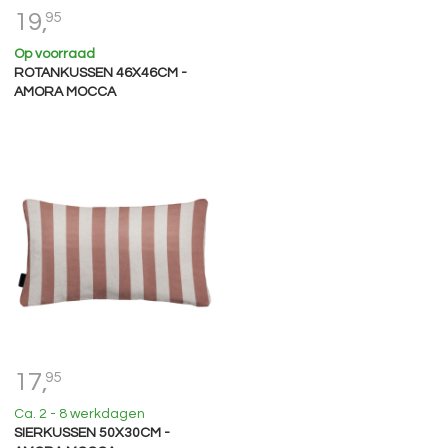
19,
95
Op voorraad
ROTANKUSSEN 46X46CM -
AMORA MOCCA
17,
95
Ca. 2 - 8 werkdagen
SIERKUSSEN 50X30CM -