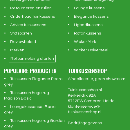
Retourneren en ruilen
Lounge kussens
Onderhoud tuinkussens
Elegance kussens
Advies tuinkussens
Ligbedkussens
Stofsoorten
Rotankussens
Reviewbeleid
Wicker York
Merken
Wicker Universeel
Retourmelding starten
POPULAIRE PRODUCTEN
TUINKUSSENSHOP
Tuinkussen Elegance Pedro
Afhaallocatie, geen showroom:
grey
Tuinkussenshop.nl
Tuinkussen hoge rug
Kerkendijk 92A
Madison Basic
5712EW
Someren-Heide
klantenservice@
Loungekussenset Basic
tuinkussenshop.nl
grey
Tuinkussen hoge rug Garden
Bedrijfsgegevens
grey