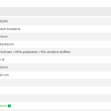
1B240
ison kussens
45cm
 42x42cm
katoen / 45% polyester / 5% andere stoffen
n 8
 42cm
42 cm
ama