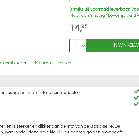
3 stuks uit voorraad leverbaar.
Voo
Meer dan 3 nodig?
Levertijd
ca. 2
14,
95
IN WINKEL
ns combineren
Kleuren
Maten
 een loungebank of andere tuinmeubelen.
 en is sterker en dikker dan de stof van de Basic serie. De
uren, waaronder deze gele kleur. De Panama golden glow heeft