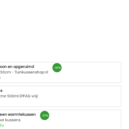
hoon en opgeruimd
- 38%
x50cm - Tuinkussenshop.nl
o
ns
tor 500ml (PFAS-vrij)
 een warmtekussen
- 30%
or kussens
fo