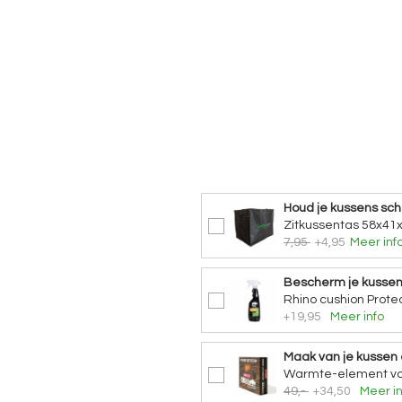
Houd je kussens sc
Zitkussentas 58x41
7,95
+4,95
Meer inf
Bescherm je kusse
Rhino cushion Protec
+19,95
Meer info
Maak van je kussen
Warmte-element vo
49,-
+34,50
Meer in