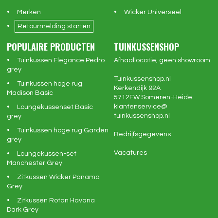
Merken
Wicker Universeel
Retourmelding starten
POPULAIRE PRODUCTEN
TUINKUSSENSHOP
Tuinkussen Elegance Pedro
Afhaallocatie, geen showroom:
grey
Tuinkussenshop.nl
Tuinkussen hoge rug
Kerkendijk 92A
Madison Basic
5712EW
Someren-Heide
klantenservice@
Loungekussenset Basic
tuinkussenshop.nl
grey
Tuinkussen hoge rug Garden
Bedrijfsgegevens
grey
Vacatures
Loungekussen-set
Manchester Grey
Zitkussen Wicker Panama
Grey
Zitkussen Rotan Havana
Dark Grey