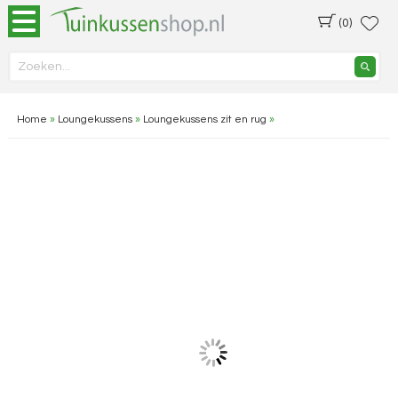
(0)
Home
»
Loungekussens
»
Loungekussens zit en rug
»