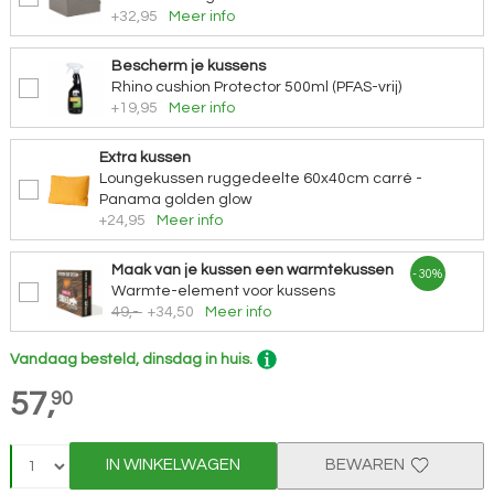
+32,95
Meer info
Bescherm je kussens
Rhino cushion Protector 500ml (PFAS-vrij)
+19,95
Meer info
Extra kussen
Loungekussen ruggedeelte 60x40cm carré -
Panama golden glow
+24,95
Meer info
Maak van je kussen een warmtekussen
- 30%
Warmte-element voor kussens
49,-
+34,50
Meer info
Vandaag besteld, dinsdag in huis.
57,
90
IN WINKELWAGEN
BEWAREN