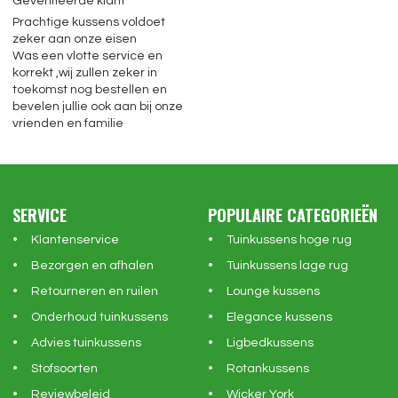
Geverifieerde klant
Prachtige kussens voldoet
zeker aan onze eisen
Was een vlotte service en
korrekt ,wij zullen zeker in
toekomst nog bestellen en
bevelen jullie ook aan bij onze
vrienden en familie
SERVICE
POPULAIRE CATEGORIEËN
Klantenservice
Tuinkussens hoge rug
Bezorgen en afhalen
Tuinkussens lage rug
Retourneren en ruilen
Lounge kussens
Onderhoud tuinkussens
Elegance kussens
Advies tuinkussens
Ligbedkussens
Stofsoorten
Rotankussens
Reviewbeleid
Wicker York