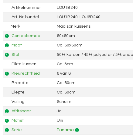
Artikelnummer
LOU1B240
Art. Nr. bundel
LOU1B240-LOU6B240
Merk
Madison kussens
Confectiemaat
60x60cm
Maat
Ca. 60x60cm
Stof
50% katoen / 45% polyester / 5% andere
Dikte kussen
Ca. 8cm
Kleurechtheid
6 van 8
Breedte
Ca. 60cm
Diepte
Ca. 60cm
Vulling
Schuim
Afritsbaar
Ja
Motief
Uni
Serie
Panama