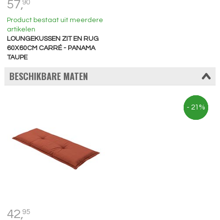
57,
90
Product bestaat uit meerdere
artikelen
LOUNGEKUSSEN ZIT EN RUG
60X60CM CARRÉ - PANAMA
TAUPE
BESCHIKBARE MATEN
- 23%
- 22%
- 23%
- 21%
42,
95