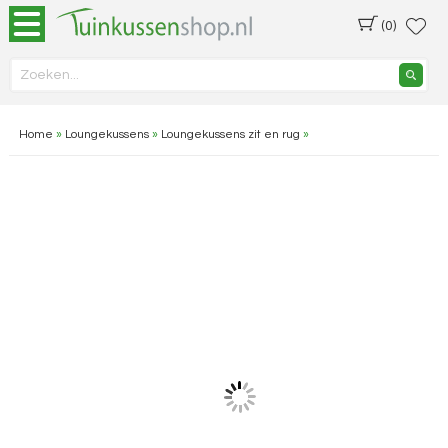
(0)
Home
»
Loungekussens
»
Loungekussens zit en rug
»