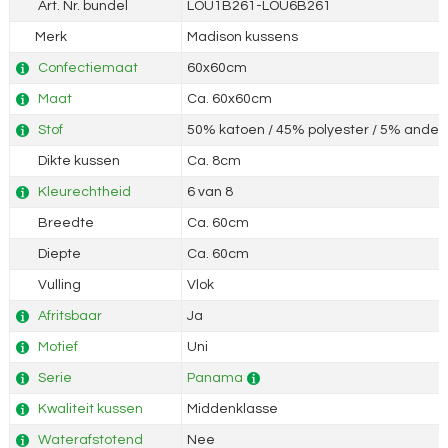
Art. Nr. bundel
LOU1B261-LOU6B261
Merk
Madison kussens
Confectiemaat
60x60cm
Maat
Ca. 60x60cm
Stof
50% katoen / 45% polyester / 5% andere
Dikte kussen
Ca. 8cm
Kleurechtheid
6 van 8
Breedte
Ca. 60cm
Diepte
Ca. 60cm
Vulling
Vlok
Afritsbaar
Ja
Motief
Uni
Serie
Panama
Kwaliteit kussen
Middenklasse
Waterafstotend
Nee