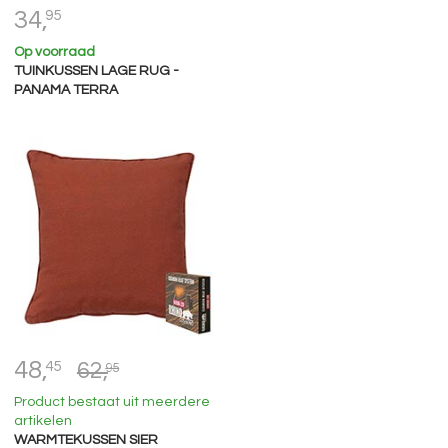
34,
95
Op voorraad
TUINKUSSEN LAGE RUG -
PANAMA TERRA
48,
45
62,
95
Product bestaat uit meerdere
artikelen
WARMTEKUSSEN SIER