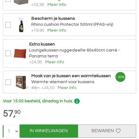
+32,95
Meer info
Bescherm je kussens
Rhino cushion Protector 500ml (PFAS-vrij)
+19,95
Meer info
Extra kussen
Loungekussen ruggedeelte 60x40cm carré -
Panama terra
+24,95
Meer info
Maak van je kussen een warmtekussen
- 30%
Warmte-element voor kussens
49,-
+34,50
Meer info
Voor 15:00 besteld, dinsdag in huis.
57,
90
IN WINKELWAGEN
BEWAREN