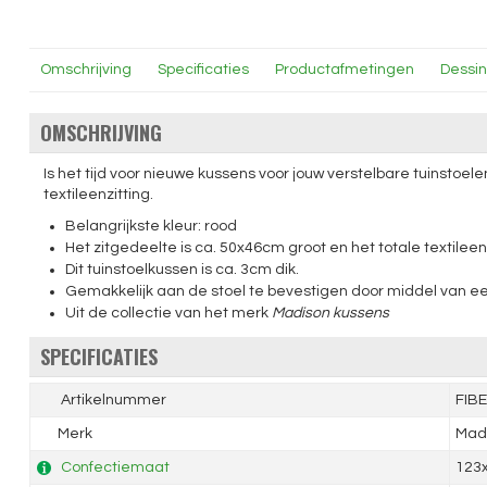
Omschrijving
Specificaties
Productafmetingen
Dessi
OMSCHRIJVING
Is het tijd voor nieuwe kussens voor jouw verstelbare tuinstoel
textileenzitting.
Belangrijkste kleur: rood
Het zitgedeelte is ca. 50x46cm groot en het totale textile
Dit tuinstoelkussen is ca. 3cm dik.
Gemakkelijk aan de stoel te bevestigen door middel van ee
Uit de collectie van het merk
Madison kussens
SPECIFICATIES
Artikelnummer
FIB
Merk
Mad
Confectiemaat
123