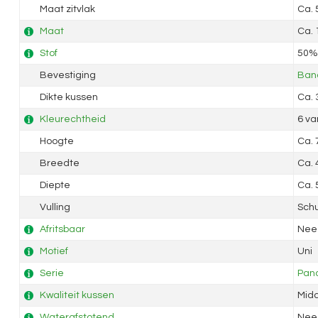
Maat zitvlak
Ca.
Maat
Ca.
Stof
50% 
Bevestiging
Band
Dikte kussen
Ca.
Kleurechtheid
6 va
Hoogte
Ca.
Breedte
Ca.
Diepte
Ca.
Vulling
Sch
Afritsbaar
Nee
Motief
Uni
Serie
Pan
Kwaliteit kussen
Mid
Waterafstotend
Nee