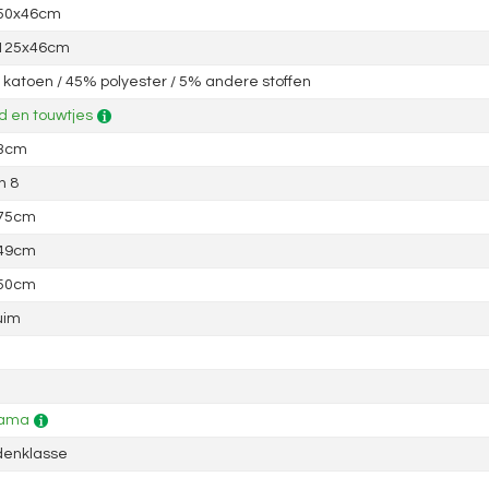
 50x46cm
 125x46cm
katoen / 45% polyester / 5% andere stoffen
 en touwtjes
 3cm
n 8
 75cm
 49cm
 50cm
uim
ama
denklasse