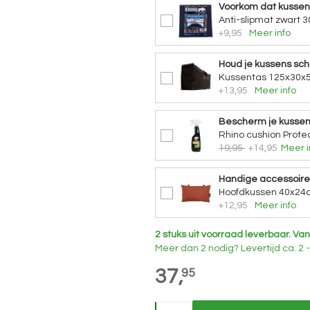
Voorkom dat kusse
Anti-slipmat zwart 3
+9,95
Meer info
Houd je kussens sc
Kussentas 125x30x5
+13,95
Meer info
Bescherm je kusse
Rhino cushion Protec
19,95
+14,95
Meer i
Handige accessoire
Hoofdkussen 40x24
+12,95
Meer info
2 stuks uit voorraad leverbaar.
Van
Meer dan 2 nodig?
Levertijd
ca. 2
37,
95