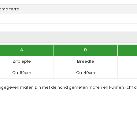
ama terra
A
B
Zitdiepte
Breedte
Ca. 50cm
Ca. 49cm
gegeven maten zijn met de hand gemeten maten en kunnen licht afwij