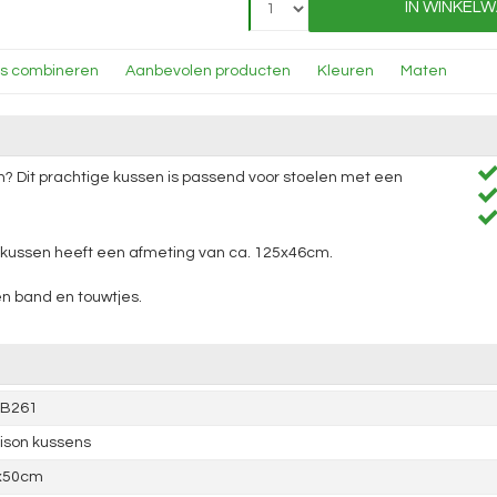
IN WINKEL
ns combineren
Aanbevolen producten
Kleuren
Maten
en? Dit prachtige kussen is passend voor stoelen met een
enkussen heeft een afmeting van ca. 125x46cm.
n band en touwtjes.
EB261
ison kussens
x50cm