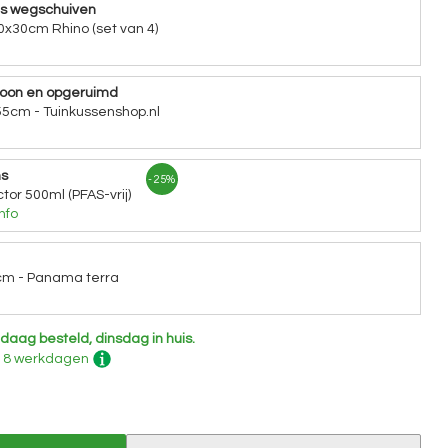
ns wegschuiven
0x30cm Rhino (set van 4)
hoon en opgeruimd
5cm - Tuinkussenshop.nl
ns
- 25%
tor 500ml (PFAS-vrij)
nfo
cm - Panama terra
daag besteld, dinsdag in huis.
 - 8 werkdagen