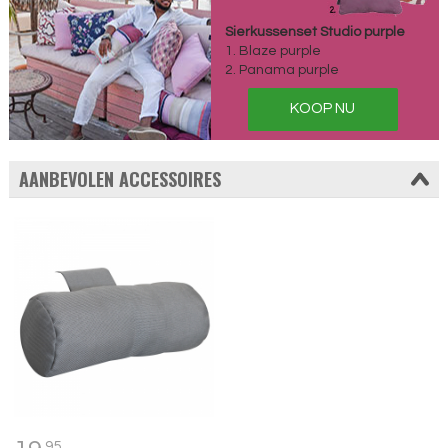
Sierkussenset Studio purple
1. Blaze purple
2. Panama purple
KOOP NU
AANBEVOLEN ACCESSOIRES
95