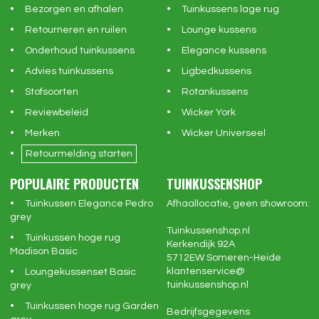
Bezorgen en afhalen
Tuinkussens lage rug
Retourneren en ruilen
Lounge kussens
Onderhoud tuinkussens
Elegance kussens
Advies tuinkussens
Ligbedkussens
Stofsoorten
Rotankussens
Reviewbeleid
Wicker York
Merken
Wicker Universeel
Retourmelding starten
POPULAIRE PRODUCTEN
TUINKUSSENSHOP
Tuinkussen Elegance Pedro
Afhaallocatie, geen showroom:
grey
Tuinkussenshop.nl
Tuinkussen hoge rug
Kerkendijk 92A
Madison Basic
5712EW
Someren-Heide
klantenservice@
Loungekussenset Basic
tuinkussenshop.nl
grey
Tuinkussen hoge rug Garden
Bedrijfsgegevens