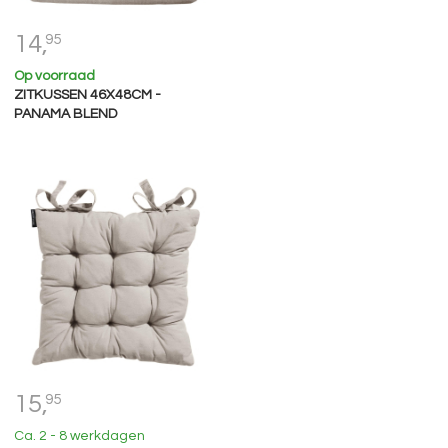
14,
95
Op voorraad
ZITKUSSEN 46X48CM -
PANAMA BLEND
15,
95
Ca. 2 - 8 werkdagen