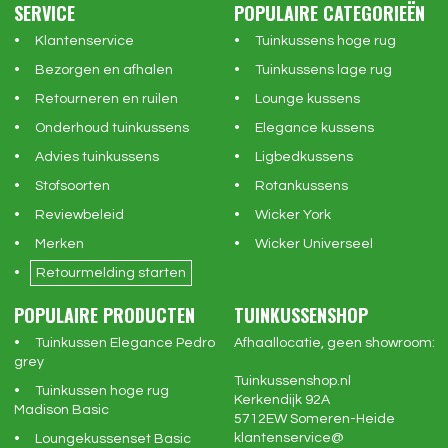
SERVICE
POPULAIRE CATEGORIEËN
Klantenservice
Tuinkussens hoge rug
Bezorgen en afhalen
Tuinkussens lage rug
Retourneren en ruilen
Lounge kussens
Onderhoud tuinkussens
Elegance kussens
Advies tuinkussens
Ligbedkussens
Stofsoorten
Rotankussens
Reviewbeleid
Wicker York
Merken
Wicker Universeel
Retourmelding starten
POPULAIRE PRODUCTEN
TUINKUSSENSHOP
Tuinkussen Elegance Pedro
Afhaallocatie, geen showroom:
grey
Tuinkussenshop.nl
Tuinkussen hoge rug
Kerkendijk 92A
Madison Basic
5712EW
Someren-Heide
klantenservice@
Loungekussenset Basic