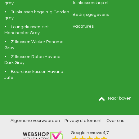
tuinkussenshop.nl
grey
Tuinkussen hoge rug Garden
Bedrijfsgegevens
grey
Vacatures
Loungekussen-set
Manchester Grey
Zitkussen Wicker Panama
Grey
Zitkussen Rotan Havana
Dark Grey
Bearchair kussen Havana
Jute
Naar boven
Algemene voorwaarden
Privacy statement
Over ons
Google reviews
4,7