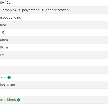
 40x40cm
katoen / 45% polyester / 5% andere stoffen
 bevestiging
 3cm
n 8
 40cm
 40cm
uim
ama
denklasse
ama blend