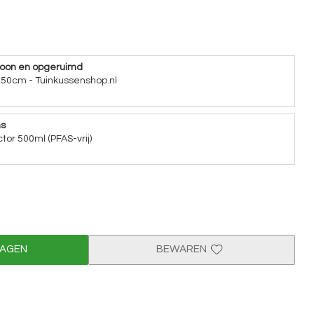
hoon en opgeruimd
x50cm - Tuinkussenshop.nl
ns
tor 500ml (PFAS-vrij)
WAGEN
BEWAREN