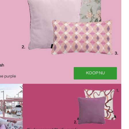
ush
KOOP NU
ae purple