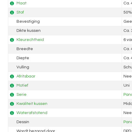
Maat
Ca.
Stof
50% 
Bevestiging
Geen
Dikte kussen
Ca.
Kleurechtheid
6 va
Breedte
Ca.
Diepte
Ca.
Vulling
Sch
Afritsbaar
Nee
Motief
Uni
Serie
Pan
Kwaliteit kussen
Mid
Waterafstotend
Nee
Dessin
Pan
Wordt bezorgd door
DPD