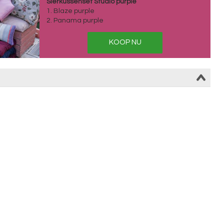
Sierkussenset Studio purple
1. Blaze purple
2. Panama purple
KOOP NU