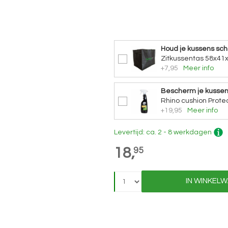
Houd je kussens sc
Zitkussentas 58x41
+7,95
Meer info
Bescherm je kusse
Rhino cushion Protec
+19,95
Meer info
Levertijd: ca. 2 - 8 werkdagen
18,
95
IN WINKEL