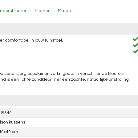
ns combineren
Kleuren
Maten
r comfortabel in jouw tuinstoel.
e serie is erg populair en verkrijgbaar in verschillende kleuren.
d is een lichte zandkleur met een zachte, natuurlijke uitstraling
LB340
ison kussens
40x40 cm