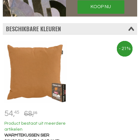
KOOP NU
BESCHIKBARE KLEUREN
- 21%
- 21%
- 21%
- 21%
- 21%
- 21%
- 21%
54,
45
68,
95
Product bestaat uit meerdere
artikelen
WARMTEKUSSEN SIER