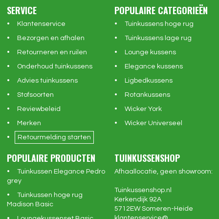
SERVICE
POPULAIRE CATEGORIEËN
Klantenservice
Tuinkussens hoge rug
Bezorgen en afhalen
Tuinkussens lage rug
Retourneren en ruilen
Lounge kussens
Onderhoud tuinkussens
Elegance kussens
Advies tuinkussens
Ligbedkussens
Stofsoorten
Rotankussens
Reviewbeleid
Wicker York
Merken
Wicker Universeel
Retourmelding starten
POPULAIRE PRODUCTEN
TUINKUSSENSHOP
Tuinkussen Elegance Pedro
Afhaallocatie, geen showroom:
grey
Tuinkussenshop.nl
Tuinkussen hoge rug
Kerkendijk 92A
Madison Basic
5712EW
Someren-Heide
klantenservice@
Loungekussenset Basic