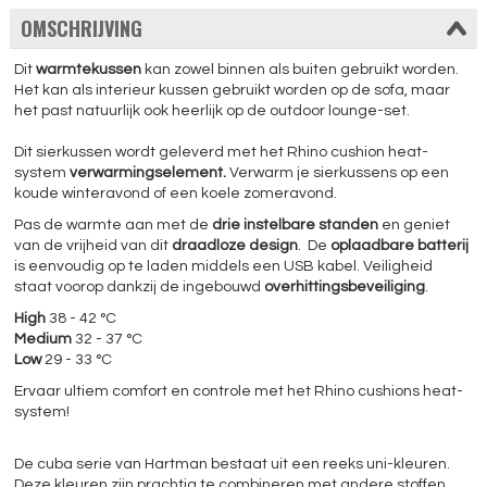
OMSCHRIJVING
Dit
warmtekussen
kan zowel binnen als buiten gebruikt worden.
Het kan als interieur kussen gebruikt worden op de sofa, maar
het past natuurlijk ook heerlijk op de outdoor lounge-set.
Dit sierkussen wordt geleverd met het Rhino cushion heat-
system
verwarmingselement.
Verwarm je sierkussens op een
koude winteravond of een koele zomeravond.
Pas de warmte aan met de
drie instelbare standen
en geniet
van de vrijheid van dit
draadloze design
. De
oplaadbare batterij
is eenvoudig op te laden middels een USB kabel. Veiligheid
staat voorop dankzij de ingebouwd
overhittingsbeveiliging
.
High
38 - 42 °C
Medium
32 - 37 °C
Low
29 - 33 °C
Ervaar ultiem comfort en controle met het Rhino cushions heat-
system!
De cuba serie van Hartman bestaat uit een reeks uni-kleuren.
Deze kleuren zijn prachtig te combineren met andere stoffen