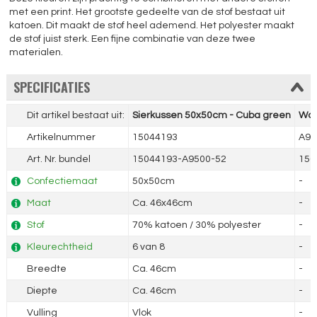
met een print. Het grootste gedeelte van de stof bestaat uit
katoen. Dit maakt de stof heel ademend. Het polyester maakt
de stof juist sterk. Een fijne combinatie van deze twee
materialen.
SPECIFICATIES
Dit artikel bestaat uit:
Sierkussen 50x50cm - Cuba green
War
Artikelnummer
15044193
A95
Art. Nr. bundel
15044193-A9500-52
150
Confectiemaat
50x50cm
-
Maat
Ca. 46x46cm
-
Stof
70% katoen / 30% polyester
-
Kleurechtheid
6 van 8
-
Breedte
Ca. 46cm
-
Diepte
Ca. 46cm
-
Vulling
Vlok
-