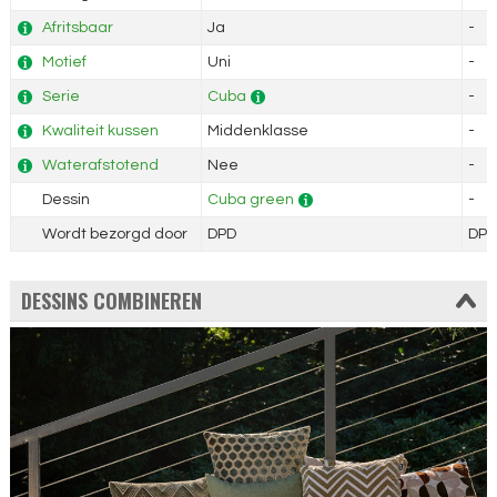
Afritsbaar
Ja
-
Motief
Uni
-
Serie
Cuba
-
Kwaliteit kussen
Middenklasse
-
Waterafstotend
Nee
-
Dessin
Cuba green
-
Wordt bezorgd door
DPD
DPD
DESSINS COMBINEREN