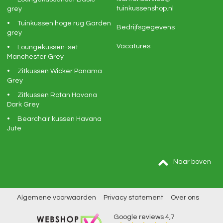
tuinkussenshop.nl
grey
Tuinkussen hoge rug Garden
Bedrijfsgegevens
grey
Vacatures
Loungekussen-set
Manchester Grey
Zitkussen Wicker Panama
Grey
Zitkussen Rotan Havana
Dark Grey
Bearchair kussen Havana
Jute
Naar boven
Algemene voorwaarden
Privacy statement
Over ons
Google reviews
4,7