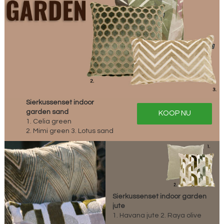
Sierkussenset indoor
garden sand
KOOP NU
1. Celia green
2. Mimi green 3. Lotus sand
Sierkussenset indoor garden
jute
1. Havana jute 2. Raya olive