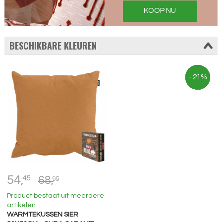
KOOP NU
BESCHIKBARE KLEUREN
- 21%
- 21%
- 21%
- 21%
- 21%
- 21%
- 21%
54,
45
68,
95
Product bestaat uit meerdere
artikelen
WARMTEKUSSEN SIER