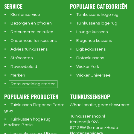
SERVICE
POPULAIRE CATEGORIEËN
Klantenservice
Tuinkussens hoge rug
Bezorgen en afhalen
Tuinkussens lage rug
Retourneren en ruilen
Lounge kussens
Onderhoud tuinkussens
Elegance kussens
Advies tuinkussens
Ligbedkussens
Stofsoorten
Rotankussens
Reviewbeleid
Wicker York
Merken
Wicker Universeel
Retourmelding starten
POPULAIRE PRODUCTEN
TUINKUSSENSHOP
Tuinkussen Elegance Pedro
Afhaallocatie, geen showroom:
grey
Tuinkussenshop.nl
Tuinkussen hoge rug
Kerkendijk 92A
Madison Basic
5712EW
Someren-Heide
klantenservice@
Loungekussenset Basic