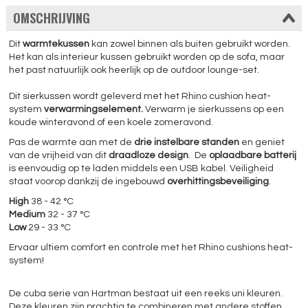
OMSCHRIJVING
Dit
warmtekussen
kan zowel binnen als buiten gebruikt worden.
Het kan als interieur kussen gebruikt worden op de sofa, maar
het past natuurlijk ook heerlijk op de outdoor lounge-set.
Dit sierkussen wordt geleverd met het Rhino cushion heat-
system
verwarmingselement.
Verwarm je sierkussens op een
koude winteravond of een koele zomeravond.
Pas de warmte aan met de
drie instelbare standen
en geniet
van de vrijheid van dit
draadloze design
. De
oplaadbare batterij
is eenvoudig op te laden middels een USB kabel. Veiligheid
staat voorop dankzij de ingebouwd
overhittingsbeveiliging
.
High
38 - 42 °C
Medium
32 - 37 °C
Low
29 - 33 °C
Ervaar ultiem comfort en controle met het Rhino cushions heat-
system!
De cuba serie van Hartman bestaat uit een reeks uni kleuren.
Deze kleuren zijn prachtig te combineren met andere stoffen