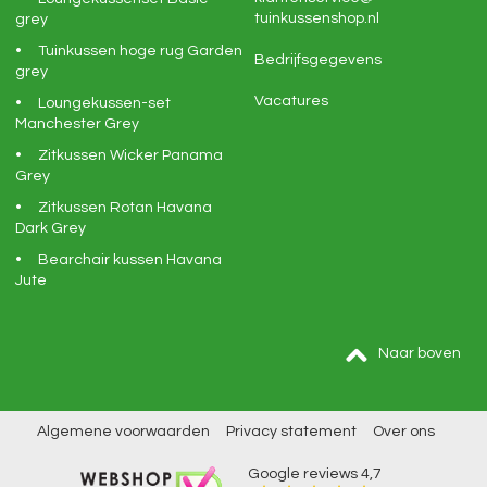
tuinkussenshop.nl
grey
Tuinkussen hoge rug Garden
Bedrijfsgegevens
grey
Vacatures
Loungekussen-set
Manchester Grey
Zitkussen Wicker Panama
Grey
Zitkussen Rotan Havana
Dark Grey
Bearchair kussen Havana
Jute
Naar boven
Algemene voorwaarden
Privacy statement
Over ons
Google reviews
4,7