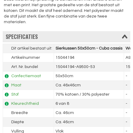
met een print. Het grootste gedeelte van de stof bestaat uit
katoen. Dit maakt de stof heel ademend. Het polyester maakt
de stof juist sterk. Een fijne combinatie van deze twee
materialen.
SPECIFICATIES
Dit artikel bestaat uit:
Sierkussen 50x50cm - Cuba cassis
War
Artikelnummer
15044194
A95
Art. Nr. bundel
15044194-A9500-53
150
Confectiemaat
50x50cm
-
Maat
Ca. 46x46cm
-
Stof
70% katoen / 30% polyester
-
Kleurechtheid
6 van 8
-
Breedte
Ca. 46cm
-
Diepte
Ca. 46cm
-
Vulling
Vlok
-