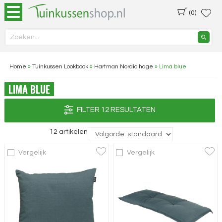
(0)
Home
»
Tuinkussen Lookbook
»
Hartman Nordic hage
»
Lima blue
LIMA BLUE
FILTER 12 RESULTATEN
12 artikelen
Vergelijk
Vergelijk