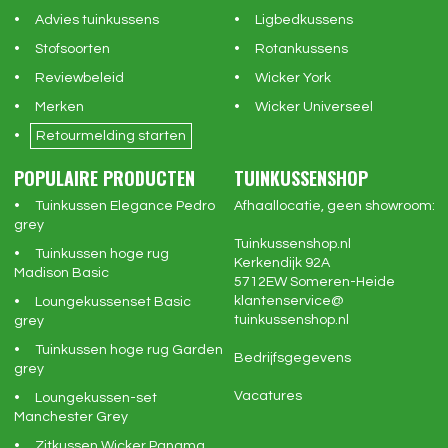
Advies tuinkussens
Ligbedkussens
Stofsoorten
Rotankussens
Reviewbeleid
Wicker York
Merken
Wicker Universeel
Retourmelding starten
POPULAIRE PRODUCTEN
TUINKUSSENSHOP
Tuinkussen Elegance Pedro
Afhaallocatie, geen showroom:
grey
Tuinkussenshop.nl
Tuinkussen hoge rug
Kerkendijk 92A
Madison Basic
5712EW
Someren-Heide
klantenservice@
Loungekussenset Basic
tuinkussenshop.nl
grey
Tuinkussen hoge rug Garden
Bedrijfsgegevens
grey
Vacatures
Loungekussen-set
Manchester Grey
Zitkussen Wicker Panama