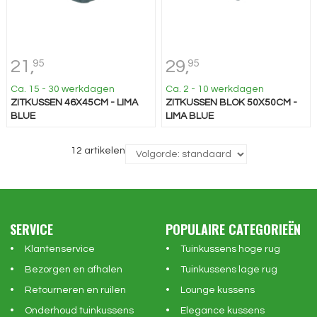
21,
29,
95
95
Ca. 15 - 30 werkdagen
Ca. 2 - 10 werkdagen
ZITKUSSEN 46X45CM - LIMA
ZITKUSSEN BLOK 50X50CM -
BLUE
LIMA BLUE
12 artikelen
SERVICE
POPULAIRE CATEGORIEËN
Klantenservice
Tuinkussens hoge rug
Bezorgen en afhalen
Tuinkussens lage rug
Retourneren en ruilen
Lounge kussens
Onderhoud tuinkussens
Elegance kussens