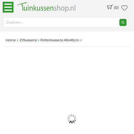
(0)
Home
»
Zitkussens
»
Rotankussens 46x46cm
»