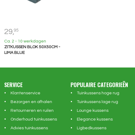
29,
95
Ca. 2 - 10 werkdagen
ZITKUSSEN BLOK 50X50CM -
LIMA BLUE
SERVICE
POPULAIRE CATEGORIEËN
Klantenservice
Tuinkussens hoge rug
Bezorgen en afhalen
Tuinkussens lage rug
Retourneren en ruilen
Lounge kussens
Onderhoud tuinkussens
Elegance kussens
Advies tuinkussens
Ligbedkussens