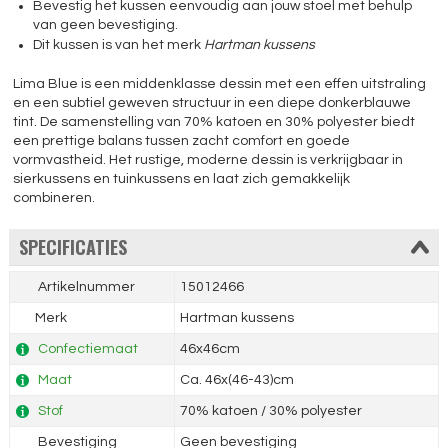
Bevestig het kussen eenvoudig aan jouw stoel met behulp
van geen bevestiging.
Dit kussen is van het merk
Hartman kussens
Lima Blue is een middenklasse dessin met een effen uitstraling
en een subtiel geweven structuur in een diepe donkerblauwe
tint. De samenstelling van 70% katoen en 30% polyester biedt
een prettige balans tussen zacht comfort en goede
vormvastheid. Het rustige, moderne dessin is verkrijgbaar in
sierkussens en tuinkussens en laat zich gemakkelijk
combineren.
SPECIFICATIES
Artikelnummer
15012466
Merk
Hartman kussens
Confectiemaat
46x46cm
Maat
Ca. 46x(46-43)cm
Stof
70% katoen / 30% polyester
Bevestiging
Geen bevestiging