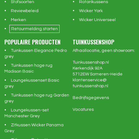
Stofsoorten
Rotankussens
Reviewbeleid
Wicker York
Merken
Wicker Universeel
Retourmelding starten
POPULAIRE PRODUCTEN
TUINKUSSENSHOP
Tuinkussen Elegance Pedro
Afhaallocatie, geen showroom:
grey
Tuinkussenshop.nl
Tuinkussen hoge rug
Kerkendijk 92A
Madison Basic
5712EW
Someren-Heide
klantenservice@
Loungekussenset Basic
tuinkussenshop.nl
grey
Tuinkussen hoge rug Garden
Bedrijfsgegevens
grey
Vacatures
Loungekussen-set
Manchester Grey
Zitkussen Wicker Panama
Grey