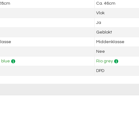
 28cm
Ca. 46cm
Vlok
Ja
Geblokt
lasse
Middenklasse
Nee
 blue
Rio grey
DPD