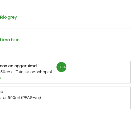
Rio grey
 Lima blue
hoon en opgeruimd
- 38%
x50cm - Tuinkussenshop.nl
o
ns
tor 500ml (PFAS-vrij)