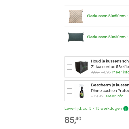
Sierkussen 50x50cm - 
Sierkussen 50x30cm -
Houd je kussens sc
Zitkussentas 58x41
7,95
+4,95
Meer inf
Bescherm je kusse
Rhino cushion Protec
+19,95
Meer info
Levertijd: ca. 5 - 15 werkdagen
85,
40