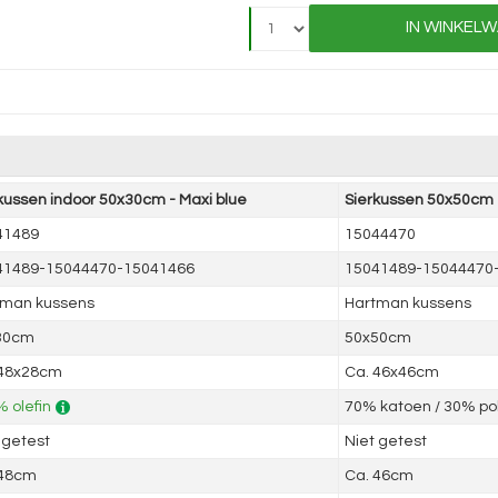
IN WINKEL
kussen indoor 50x30cm - Maxi blue
Sierkussen 50x50cm -
41489
15044470
41489-15044470-15041466
15041489-15044470
tman kussens
Hartman kussens
30cm
50x50cm
 48x28cm
Ca. 46x46cm
 olefin
70% katoen / 30% po
 getest
Niet getest
 48cm
Ca. 46cm