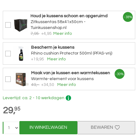
Houd je kussens schoon en opgeruimd
- 38%
Zitkussentas 58x41x50cm -
Tuinkussenshop.nl
7,95
+4,95
Meer info
Bescherm je kussens
Rhino cushion Protector 500ml (PFAS-vrij)
+19,95
Meer info
Maak van je kussen een warmtekussen
- 30%
Warmte-element voor kussens
49,-
+34,50
Meer info
Levertijd: ca. 2 - 10 werkdagen
29,
95
IN WINKELWAGEN
BEWAREN