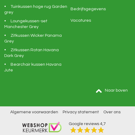
Tuinkussen hoge rug Garden
Bedrijfsgegevens
grey
Vacatures
Loungekussen-set
Manchester Grey
Zitkussen Wicker Panama
Grey
Zitkussen Rotan Havana
Dark Grey
Bearchair kussen Havana
Jute
Naar boven
Algemene voorwaarden
Privacy statement
Over ons
Google reviews
4,7