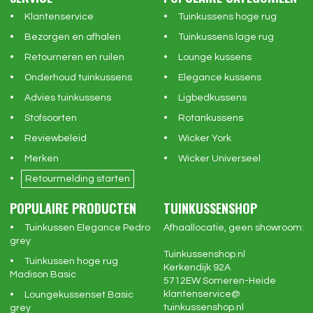
Klantenservice
Tuinkussens hoge rug
Bezorgen en afhalen
Tuinkussens lage rug
Retourneren en ruilen
Lounge kussens
Onderhoud tuinkussens
Elegance kussens
Advies tuinkussens
Ligbedkussens
Stofsoorten
Rotankussens
Reviewbeleid
Wicker York
Merken
Wicker Universeel
Retourmelding starten
POPULAIRE PRODUCTEN
TUINKUSSENSHOP
Tuinkussen Elegance Pedro
Afhaallocatie, geen showroom:
grey
Tuinkussenshop.nl
Tuinkussen hoge rug
Kerkendijk 92A
Madison Basic
5712EW
Someren-Heide
klantenservice@
Loungekussenset Basic
tuinkussenshop.nl
grey