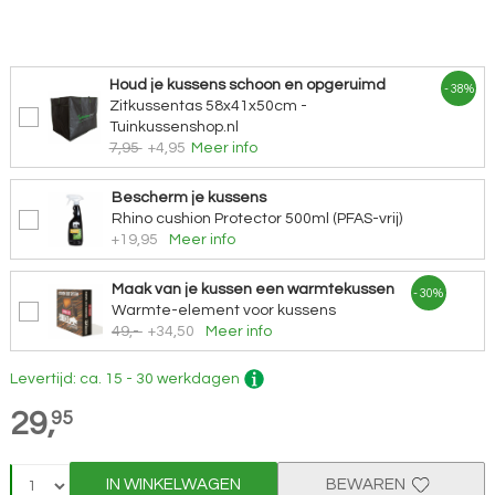
Houd je kussens schoon en opgeruimd
- 38%
Zitkussentas 58x41x50cm -
Tuinkussenshop.nl
7,95
+4,95
Meer info
Bescherm je kussens
Rhino cushion Protector 500ml (PFAS-vrij)
+19,95
Meer info
Maak van je kussen een warmtekussen
- 30%
Warmte-element voor kussens
49,-
+34,50
Meer info
Levertijd: ca. 15 - 30 werkdagen
29,
95
IN WINKELWAGEN
BEWAREN