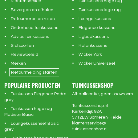
Klantenservice
Tuinkussens hoge rug
Bezorgen en afhalen
Tuinkussens lage rug
Retourneren en ruilen
Lounge kussens
Onderhoud tuinkussens
Elegance kussens
Advies tuinkussens
Ligbedkussens
Stofsoorten
Rotankussens
Reviewbeleid
Wicker York
Merken
Wicker Universeel
Retourmelding starten
POPULAIRE PRODUCTEN
TUINKUSSENSHOP
Tuinkussen Elegance Pedro
Afhaallocatie, geen showroom:
grey
Tuinkussenshop.nl
Tuinkussen hoge rug
Kerkendijk 92A
Madison Basic
5712EW
Someren-Heide
klantenservice@
Loungekussenset Basic
tuinkussenshop.nl
grey