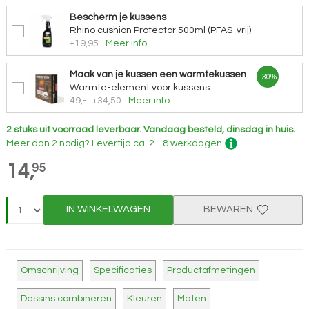
Bescherm je kussens
Rhino cushion Protector 500ml (PFAS-vrij)
+19,95
Meer info
Maak van je kussen een warmtekussen
- 30%
Warmte-element voor kussens
49,-
+34,50
Meer info
2 stuks uit voorraad leverbaar.
Vandaag besteld, dinsdag in huis.
Meer dan 2 nodig?
Levertijd
ca. 2 - 8 werkdagen
14,
95
IN WINKELWAGEN
BEWAREN
Omschrijving
Specificaties
Productafmetingen
Dessins combineren
Kleuren
Maten