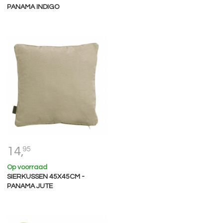
PANAMA INDIGO
14,
95
Op voorraad
SIERKUSSEN 45X45CM -
PANAMA JUTE