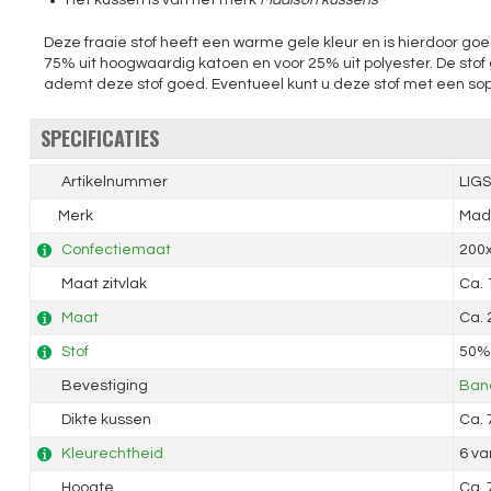
Het kussen is van het merk
Madison kussens
Deze fraaie stof heeft een warme gele kleur en is hierdoor go
75% uit hoogwaardig katoen en voor 25% uit polyester. De stof
ademt deze stof goed. Eventueel kunt u deze stof met een sopj
SPECIFICATIES
Artikelnummer
LIG
Merk
Mad
Confectiemaat
200
Maat zitvlak
Ca.
Maat
Ca.
Stof
50% 
Bevestiging
Band
Dikte kussen
Ca.
Kleurechtheid
6 va
Hoogte
Ca.