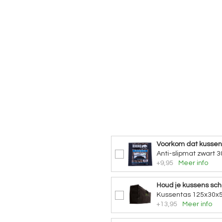
Voorkom dat kusse
Anti-slipmat zwart 3
+9,95
Meer info
Houd je kussens sc
Kussentas 125x30x5
+13,95
Meer info