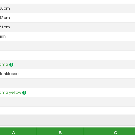
 60cm
 52cm
 71cm
uim
ama
denklasse
ama yellow
A
B
C