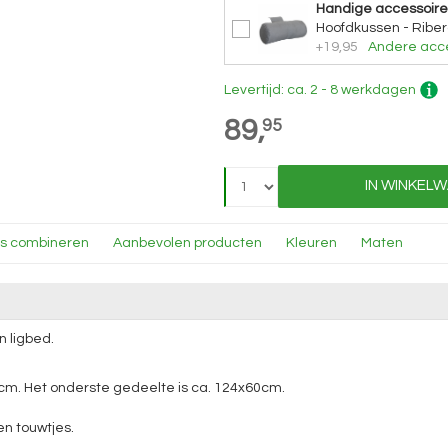
Handige accessoire
Hoofdkussen - Riber
+19,95
Andere acce
Levertijd: ca. 2 - 8 werkdagen
89,
95
IN WINKEL
ns combineren
Aanbevolen producten
Kleuren
Maten
n ligbed.
cm. Het onderste gedeelte is ca. 124x60cm.
en touwtjes.