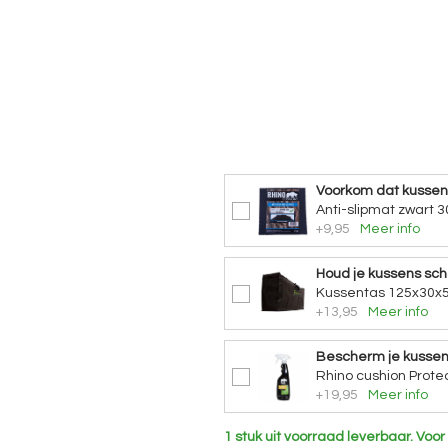
Voorkom dat kusse
Anti-slipmat zwart 3
+9,95
Meer info
Houd je kussens sc
Kussentas 125x30x5
+13,95
Meer info
Bescherm je kusse
Rhino cushion Protec
+19,95
Meer info
1 stuk uit voorraad leverbaar.
Voor 