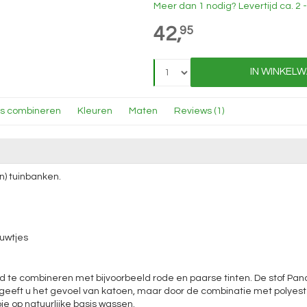
Meer dan 1 nodig?
Levertijd
ca. 2
42,
95
IN WINKEL
ns combineren
Kleuren
Maten
Reviews (1)
n) tuinbanken.
uwtjes
ed te combineren met bijvoorbeeld rode en paarse tinten. De stof Pan
 geeft u het gevoel van katoen, maar door de combinatie met polyeste
e op natuurlijke basis wassen.