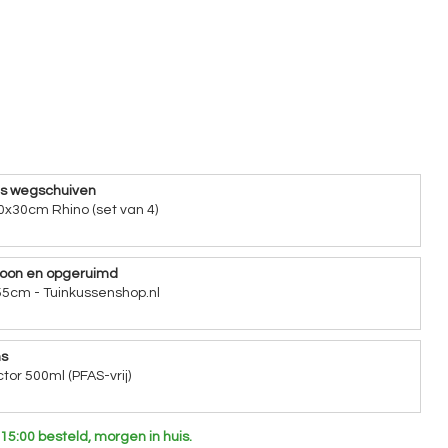
ns wegschuiven
0x30cm Rhino (set van 4)
hoon en opgeruimd
5cm - Tuinkussenshop.nl
ns
tor 500ml (PFAS-vrij)
15:00 besteld, morgen in huis.