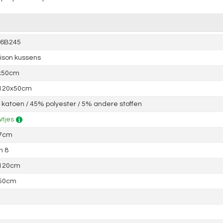
6B245
ison kussens
x50cm
 120x50cm
katoen / 45% polyester / 5% andere stoffen
tjes
 7cm
n 8
 120cm
 50cm