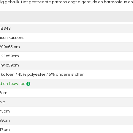
gebruik. Het gestreepte patroon oogt eigentijds en harmonieus en is
NB343
ison kussens
 200x65 cm
 121x59cm
 194x59cm
katoen / 45% polyester / 5% andere stoffen
 en touwtjes
 7cm
n 8
 73cm
 59cm
 47cm