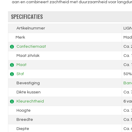
aan en combineert zachtheid met duurzaamheid voor langdurig 
SPECIFICATIES
Artikelnummer
LIG
Merk
Mad
Confectiemaat
Ca.
Maat zitvlak
Ca.
Maat
Ca.
Stof
50% 
Bevestiging
Band
Dikte kussen
Ca.
Kleurechtheid
6 va
Hoogte
Ca.
Breedte
Ca.
Diepte
Ca.