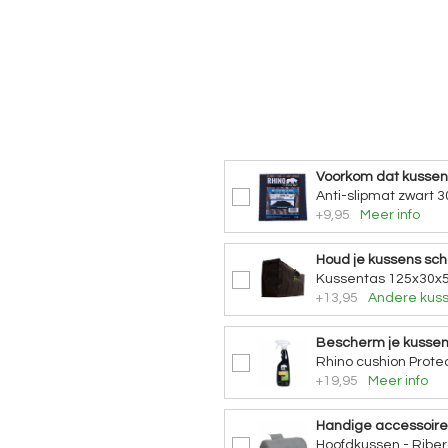
Voorkom dat kusse
Anti-slipmat zwart 3
+9,95
Meer info
Houd je kussens sc
Kussentas 125x30x5
+13,95
Andere kuss
Bescherm je kusse
Rhino cushion Protec
+19,95
Meer info
Handige accessoire
Hoofdkussen - Riber