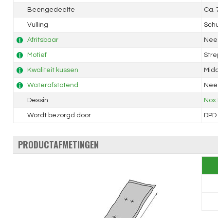
Beengedeelte
Ca.
Vulling
Sch
Afritsbaar
Nee
Motief
Str
Kwaliteit kussen
Mid
Waterafstotend
Nee
Dessin
Nox 
Wordt bezorgd door
DPD
PRODUCTAFMETINGEN