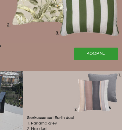
a
KOOP NU
Sierkussenset Earth dust
1. Panama grey
2. Nox dust