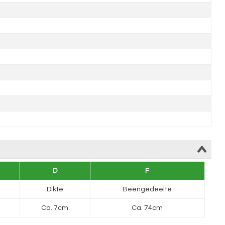
D
F
Dikte
Beengedeelte
Ca. 7cm
Ca. 74cm