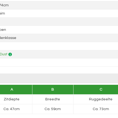
 74cm
uim
epen
denklasse
Dust
A
B
C
Zitdiepte
Breedte
Ruggedeelte
Ca. 47cm
Ca. 59cm
Ca. 73cm