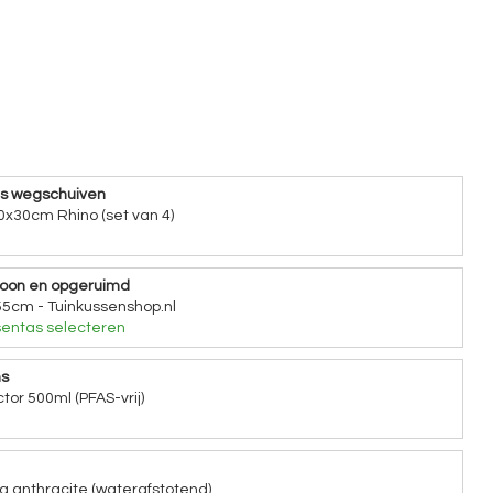
ns wegschuiven
0x30cm Rhino (set van 4)
hoon en opgeruimd
5cm - Tuinkussenshop.nl
entas selecteren
ns
tor 500ml (PFAS-vrij)
a anthracite (waterafstotend)