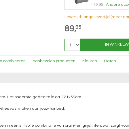
+19,95
Andere acce
Levertijd: lange levertijd (meer 
89,
95
IN WINKEL
ns combineren
Aanbevolen producten
Kleuren
Maten
cm. Het onderste gedeelte is ca. 121x59cm.
tjes vastmaken aan jouw tuinbed.
 in een stijlvolle combinatie van bruin- en grijstinten, wat zorgt voo