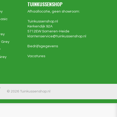
TUINKUSSENSHOP
ey
Afhaallocatie, geen showroom:
Basic
Tuinkussenshop.nl
Kerkendijk 92A
5712EW
Someren-Heide
rey
klantenservice@
tuinkussenshop.nl
 Grey
Bedrijfsgegevens
y
Vacatures
Grey
7
© 2026 Tuinkussenshop.nl