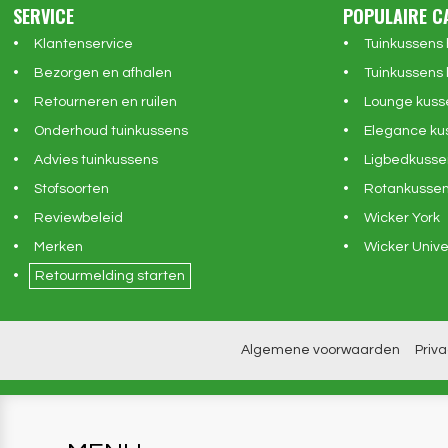
SERVICE
POPULAIRE C
Klantenservice
Tuinkussens
Bezorgen en afhalen
Tuinkussens 
Retourneren en ruilen
Lounge kuss
Onderhoud tuinkussens
Elegance ku
Advies tuinkussens
Ligbedkusse
Stofsoorten
Rotankusse
Reviewbeleid
Wicker York
Merken
Wicker Unive
Retourmelding starten
Algemene voorwaarden
Priv