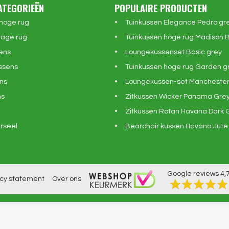
ATEGORIEËN
POPULAIRE PRODUCTEN
 hoge rug
Tuinkussen Elegance Pedro gr
lage rug
Tuinkussen hoge rug Madison 
ens
Loungekussenset Basic grey
ssens
Tuinkussen hoge rug Garden g
ns
Loungekussen-set Manchester
ns
Zitkussen Wicker Panama Gre
Zitkussen Rotan Havana Dark 
rseel
Bearchair kussen Havana Jute
Google reviews
4,
acy statement
Over ons