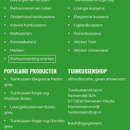
Bezorgen en afhalen
Tuinkussens lage rug
Retourneren en ruilen
Lounge kussens
Onderhoud tuinkussens
Elegance kussens
Advies tuinkussens
Ligbedkussens
Stofsoorten
Rotankussens
Reviewbeleid
Wicker York
Merken
Wicker Universeel
Retourmelding starten
POPULAIRE PRODUCTEN
TUINKUSSENSHOP
Tuinkussen Elegance Pedro
Afhaallocatie, geen showroom:
grey
Tuinkussenshop.nl
Tuinkussen hoge rug
Kerkendijk 92A
Madison Basic
5712EW
Someren-Heide
klantenservice@
Loungekussenset Basic
tuinkussenshop.nl
grey
Tuinkussen hoge rug Garden
Bedrijfsgegevens
grey