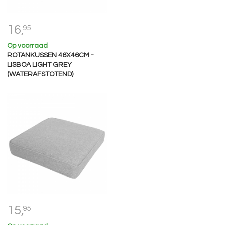
16,
95
Op voorraad
ROTANKUSSEN 46X46CM -
LISBOA LIGHT GREY
(WATERAFSTOTEND)
15,
95