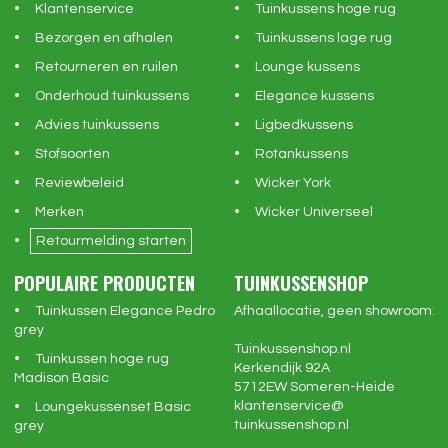
Klantenservice
Tuinkussens hoge rug
Bezorgen en afhalen
Tuinkussens lage rug
Retourneren en ruilen
Lounge kussens
Onderhoud tuinkussens
Elegance kussens
Advies tuinkussens
Ligbedkussens
Stofsoorten
Rotankussens
Reviewbeleid
Wicker York
Merken
Wicker Universeel
Retourmelding starten
POPULAIRE PRODUCTEN
TUINKUSSENSHOP
Tuinkussen Elegance Pedro
Afhaallocatie, geen showroom:
grey
Tuinkussenshop.nl
Tuinkussen hoge rug
Kerkendijk 92A
Madison Basic
5712EW
Someren-Heide
klantenservice@
Loungekussenset Basic
tuinkussenshop.nl
grey