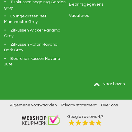
Tuinkussen hoge rug Garden
Bedrijfsgegevens
grey
Vacatures
Loungekussen-set
Manchester Grey
Zitkussen Wicker Panama
Grey
Zitkussen Rotan Havana
Dark Grey
Bearchair kussen Havana
Jute
Naar boven
Algemene voorwaarden
Privacy statement
Over ons
Google reviews
4,7