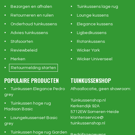
Bezorgen en afhalen
Tuinkussens lage rug
Retourneren en ruilen
Lounge kussens
Onderhoud tuinkussens
Elegance kussens
Advies tuinkussens
Ligbedkussens
Stofsoorten
Rotankussens
Reviewbeleid
Wicker York
Merken
Wicker Universeel
Retourmelding starten
POPULAIRE PRODUCTEN
TUINKUSSENSHOP
Tuinkussen Elegance Pedro
Afhaallocatie, geen showroom:
grey
Tuinkussenshop.nl
Tuinkussen hoge rug
Kerkendijk 92A
Madison Basic
5712EW
Someren-Heide
klantenservice@
Loungekussenset Basic
tuinkussenshop.nl
grey
Tuinkussen hoge rug Garden
Bedrijfsgegevens