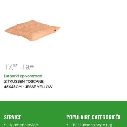
17,
95
19,
95
Beperkt op voorraad
ZITKUSSEN TOSCANE
45X45CM - JESSE YELLOW
SERVICE
POPULAIRE CATEGORIEËN
Klantenservice
Tuinkussens hoge rug