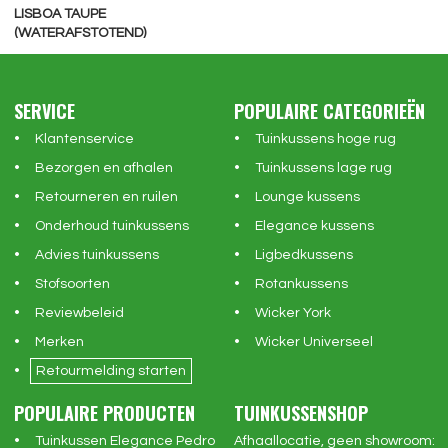
LISBOA TAUPE
(WATERAFSTOTEND)
SERVICE
POPULAIRE CATEGORIEËN
Klantenservice
Tuinkussens hoge rug
Bezorgen en afhalen
Tuinkussens lage rug
Retourneren en ruilen
Lounge kussens
Onderhoud tuinkussens
Elegance kussens
Advies tuinkussens
Ligbedkussens
Stofsoorten
Rotankussens
Reviewbeleid
Wicker York
Merken
Wicker Universeel
Retourmelding starten
POPULAIRE PRODUCTEN
TUINKUSSENSHOP
Tuinkussen Elegance Pedro
Afhaallocatie, geen showroom: