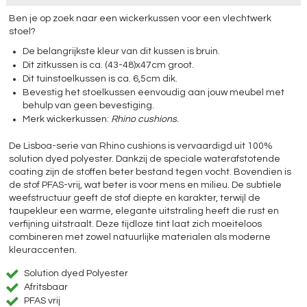
Ben je op zoek naar een wickerkussen voor een vlechtwerk
stoel?
De belangrijkste kleur van dit kussen is bruin.
Dit zitkussen is ca. (43-48)x47cm groot.
Dit tuinstoelkussen is ca. 6,5cm dik.
Bevestig het stoelkussen eenvoudig aan jouw meubel met
behulp van geen bevestiging.
Merk wickerkussen:
Rhino cushions
.
De Lisboa-serie van Rhino cushions is vervaardigd uit 100%
solution dyed polyester. Dankzij de speciale waterafstotende
coating zijn de stoffen beter bestand tegen vocht. Bovendien is
de stof PFAS-vrij, wat beter is voor mens en milieu. De subtiele
weefstructuur geeft de stof diepte en karakter, terwijl de
taupekleur een warme, elegante uitstraling heeft die rust en
verfijning uitstraalt. Deze tijdloze tint laat zich moeiteloos
combineren met zowel natuurlijke materialen als moderne
kleuraccenten.
Solution dyed Polyester
Afritsbaar
PFAS vrij