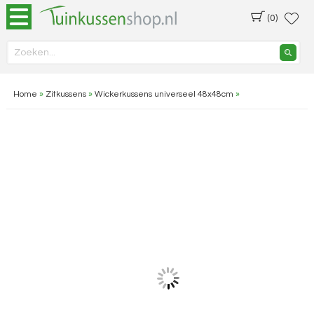
(0)
Home
»
Zitkussens
»
Wickerkussens universeel 48x48cm
»