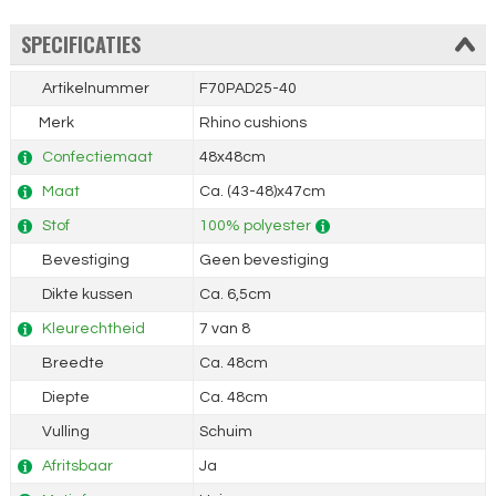
SPECIFICATIES
Artikelnummer
F70PAD25-40
Merk
Rhino cushions
Confectiemaat
48x48cm
Maat
Ca. (43-48)x47cm
Stof
100% polyester
Bevestiging
Geen bevestiging
Dikte kussen
Ca. 6,5cm
Kleurechtheid
7 van 8
Breedte
Ca. 48cm
Diepte
Ca. 48cm
Vulling
Schuim
Afritsbaar
Ja