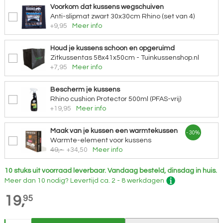
Voorkom dat kussens wegschuiven
Anti-slipmat zwart 30x30cm Rhino (set van 4)
+9,95
Meer info
Houd je kussens schoon en opgeruimd
Zitkussentas 58x41x50cm - Tuinkussenshop.nl
+7,95
Meer info
Bescherm je kussens
Rhino cushion Protector 500ml (PFAS-vrij)
+19,95
Meer info
Maak van je kussen een warmtekussen
- 30%
Warmte-element voor kussens
49,-
+34,50
Meer info
10 stuks uit voorraad leverbaar.
Vandaag besteld, dinsdag in huis.
Meer dan 10 nodig?
Levertijd
ca. 2 - 8 werkdagen
19,
95