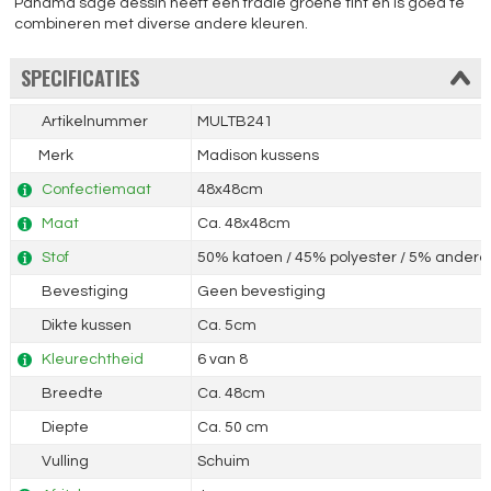
Panama sage dessin heeft een fraaie groene tint en is goed te
combineren met diverse andere kleuren.
SPECIFICATIES
Artikelnummer
MULTB241
Merk
Madison kussens
Confectiemaat
48x48cm
Maat
Ca. 48x48cm
Stof
50% katoen / 45% polyester / 5% andere 
Bevestiging
Geen bevestiging
Dikte kussen
Ca. 5cm
Kleurechtheid
6 van 8
Breedte
Ca. 48cm
Diepte
Ca. 50 cm
Vulling
Schuim