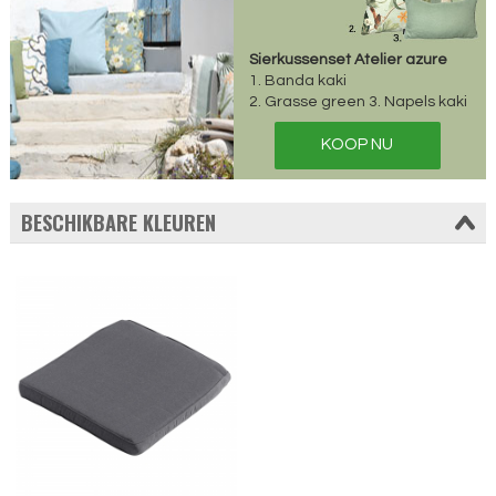
Sierkussenset Atelier azure
1. Banda kaki
2. Grasse green 3. Napels kaki
KOOP NU
BESCHIKBARE KLEUREN