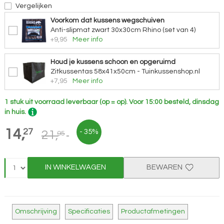
Vergelijken
Voorkom dat kussens wegschuiven
Anti-slipmat zwart 30x30cm Rhino (set van 4)
+9,95
Meer info
Houd je kussens schoon en opgeruimd
Zitkussentas 58x41x50cm - Tuinkussenshop.nl
+7,95
Meer info
1 stuk uit voorraad leverbaar (op = op).
Voor 15:00 besteld, dinsdag
in huis.
14,
27
- 35%
21,
95
IN WINKELWAGEN
BEWAREN
Omschrijving
Specificaties
Productafmetingen