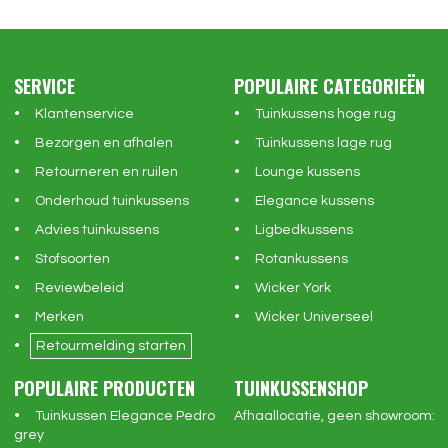
SERVICE
POPULAIRE CATEGORIEËN
Klantenservice
Tuinkussens hoge rug
Bezorgen en afhalen
Tuinkussens lage rug
Retourneren en ruilen
Lounge kussens
Onderhoud tuinkussens
Elegance kussens
Advies tuinkussens
Ligbedkussens
Stofsoorten
Rotankussens
Reviewbeleid
Wicker York
Merken
Wicker Universeel
Retourmelding starten
POPULAIRE PRODUCTEN
TUINKUSSENSHOP
Tuinkussen Elegance Pedro
Afhaallocatie, geen showroom:
grey