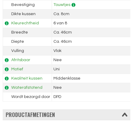
Bevestiging
Touwtjes
Dikte kussen
Ca. 8cm
Kleurechtheid
6 van 8
Breedte
Ca. 46cm
Diepte
Ca. 46cm
Vulling
Vlok
Afritsbaar
Nee
Motief
Uni
Kwaliteit kussen
Middenklasse
Waterafstotend
Nee
Wordt bezorgd door
DPD
PRODUCTAFMETINGEN