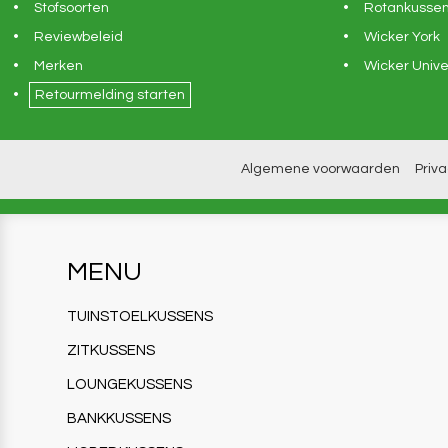
Stofsoorten
Rotankusse
Reviewbeleid
Wicker York
Merken
Wicker Unive
Retourmelding starten
Algemene voorwaarden
Priv
MENU
TUINSTOELKUSSENS
ZITKUSSENS
LOUNGEKUSSENS
BANKKUSSENS