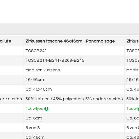
 jute
Zitkussen toscane 46x46cm - Panama sage
Zitku
TOSCB241
TOSC
TOSCB214-B241-B209-B245
TOSCB
Madison kussens
Madis
46x46cm
46x4
Ca. 46x46cm
Ca. 4
ere stoffen
50% katoen / 45% polyester / 5% andere stoffen
50% ka
Touwtjes
Touwt
Ca. 8cm
Ca. 8
6 van 8
6 van 
Ca. 46cm
Ca. 4