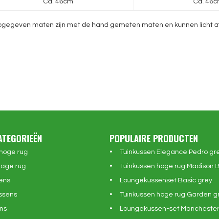
Ca. 46cm
Ca. 46
gegeven maten zijn met de hand gemeten maten en kunnen licht afwij
ATEGORIEËN
POPULAIRE PRODUCTEN
 hoge rug
Tuinkussen Elegance Pedro gr
lage rug
Tuinkussen hoge rug Madison 
ens
Loungekussenset Basic grey
ssens
Tuinkussen hoge rug Garden g
ns
Loungekussen-set Manchester