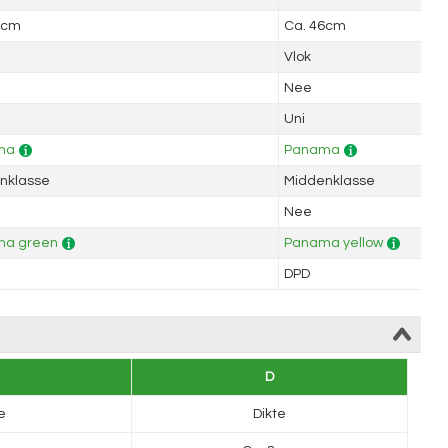
6cm
Ca. 46cm
Vlok
Nee
Uni
ma
Panama
nklasse
Middenklasse
Nee
a green
Panama yellow
DPD
D
e
Dikte