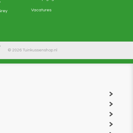
y
Vacatures
Grey
7
© 2026 Tuinkussenshop.nl