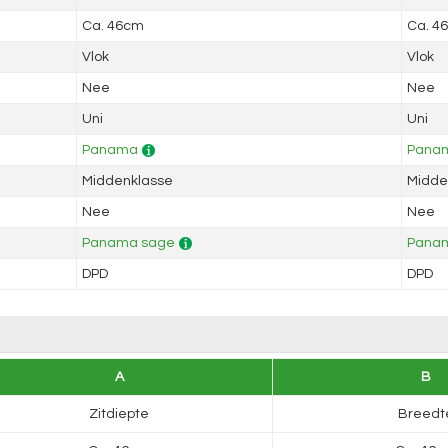
Ca. 46cm
Ca. 4
Vlok
Vlok
Nee
Nee
Uni
Uni
Panama
Pana
Middenklasse
Midde
Nee
Nee
Panama sage
Panam
DPD
DPD
A
B
Zitdiepte
Breedt