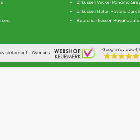
ns
Zitkussen Wicker Panama Gre
Zitkussen Rotan Havana Dark 
rseel
Bearchair kussen Havana Jute
Google reviews
4,
acy statement
Over ons