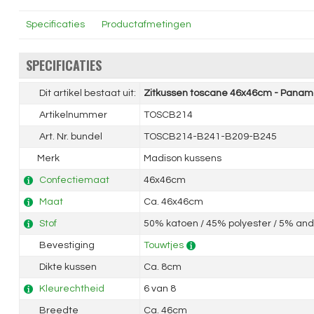
Specificaties
Productafmetingen
SPECIFICATIES
Dit artikel bestaat uit:
Zitkussen toscane 46x46cm - Panama
Artikelnummer
TOSCB214
Art. Nr. bundel
TOSCB214-B241-B209-B245
Merk
Madison kussens
Confectiemaat
46x46cm
Maat
Ca. 46x46cm
Stof
50% katoen / 45% polyester / 5% and
Bevestiging
Touwtjes
Dikte kussen
Ca. 8cm
Kleurechtheid
6 van 8
Breedte
Ca. 46cm