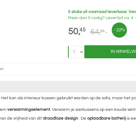
5 stuks uit voorraad leverbaar.
Van
Meer dan 5 nodig?
Levertijd
ca. 4
50,
45
- 22%
64,
95
IN WINKEL
en
 Het kan als interieur kussen gebruikt worden op de sofa, maar het pas
stem
verwarmingselement.
Verwarm je sierkussens op een koude win
an de vrijheid van dit
draadloze design
. De
oplaadbare batterij
is ee