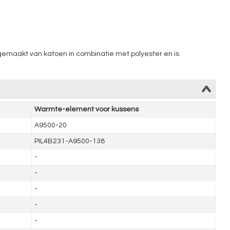
s gemaakt van katoen in combinatie met polyester en is
Warmte-element voor kussens
A9500-20
PIL4B231-A9500-138
-
-
-
-
-