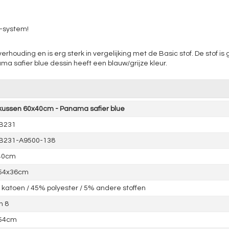
t-system!
rhouding en is erg sterk in vergelijking met de Basic stof. De stof i
safier blue dessin heeft een blauw/grijze kleur.
kussen 60x40cm - Panama safier blue
4B231
4B231-A9500-138
40cm
 54x36cm
katoen / 45% polyester / 5% andere stoffen
n 8
 54cm