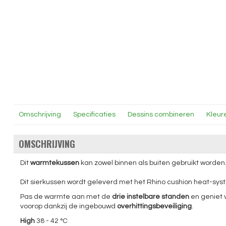
Omschrijving
Specificaties
Dessins combineren
Kleur
OMSCHRIJVING
Dit
warmtekussen
kan zowel binnen als buiten gebruikt worden.
Dit sierkussen wordt geleverd met het Rhino cushion heat-sy
Pas de warmte aan met de
drie instelbare standen
en geniet v
voorop dankzij de ingebouwd
overhittingsbeveiliging
.
High
38 - 42 °C