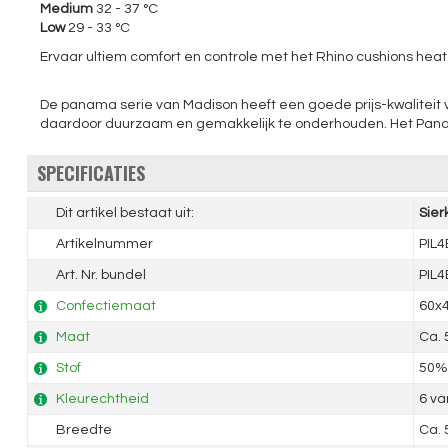
Medium
32 - 37 °C
Low
29 - 33 °C
Ervaar ultiem comfort en controle met het Rhino cushions hea
De panama serie van Madison heeft een goede prijs-kwaliteit ve
daardoor duurzaam en gemakkelijk te onderhouden. Het Panama 
SPECIFICATIES
Dit artikel bestaat uit:
Sier
Artikelnummer
PIL
Art. Nr. bundel
PIL
Confectiemaat
60x
Maat
Ca.
Stof
50% 
Kleurechtheid
6 va
Breedte
Ca.