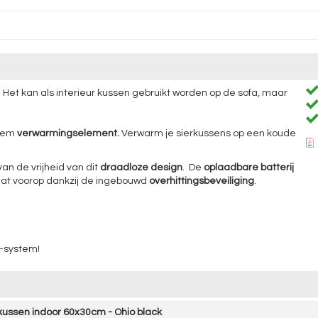
 Het kan als interieur kussen gebruikt worden op de sofa, maar
stem
verwarmingselement.
Verwarm je sierkussens op een koude
an de vrijheid van dit
draadloze design
. De
oplaadbare batterij
taat voorop dankzij de ingebouwd
overhittingsbeveiliging
.
t-system!
kussen indoor 60x30cm - Ohio black