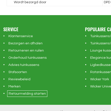
Wordt bezorgd door
DPD
SERVICE
POPULAIRE C
Klantenservice
Tuinkussens
Bezorgen en afhalen
Tuinkussens 
Retourneren en ruilen
Lounge kuss
Onderhoud tuinkussens
Elegance ku
Advies tuinkussens
Ligbedkusse
Stofsoorten
Rotankusse
Reviewbeleid
Wicker York
Merken
Wicker Unive
Retourmelding starten