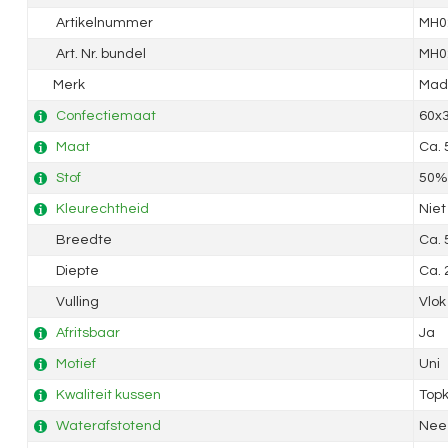
Artikelnummer
MH0
Art. Nr. bundel
MH0
Merk
Mad
Confectiemaat
60x
Maat
Ca.
Stof
50% 
Kleurechtheid
Niet
Breedte
Ca.
Diepte
Ca.
Vulling
Vlok
Afritsbaar
Ja
Motief
Uni
Kwaliteit kussen
Topk
Waterafstotend
Nee