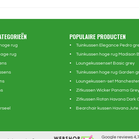
ATEGORIEËN
POPULAIRE PRODUCTEN
 hoge rug
Tuinkussen Elegance Pedro gr
lage rug
Tuinkussen hoge rug Madison 
ens
Loungekussenset Basic grey
ssens
Tuinkussen hoge rug Garden g
ns
Loungekussen-set Manchester
ns
Zitkussen Wicker Panama Gre
Zitkussen Rotan Havana Dark 
rseel
Bearchair kussen Havana Jute
Google reviews
4,