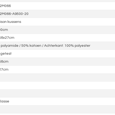
2M066
2M066-A9500-20
ison kussens
30cm
 58x27cm
polyamide / 50% katoen / Achterkant: 100% polyester
 getest
 58cm
 27cm
lasse