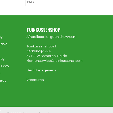
DPD
TUINKUSSENSHOP
ey
Afhaallocatie, geen showroom:
Basic
Tuinkussenshop.nl
Kerkendijk 92A
5712EW
Someren-Heide
rey
klantenservice@
tuinkussenshop.nl
 Grey
Bedrijfsgegevens
y
Vacatures
Grey
7