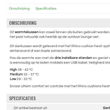
Omschrijving
Specificaties
OMSCHRIJVING
Dit
warmtekussen
kan zowel binnen als buiten gebruikt worden.
het past natuurlijk ook heerlijk op de outdoor lounge-set.
Dit sierkussen wordt geleverd met het Rhino cushion heat-sy
winteravond of een koele zomeravond.
Pas de warmte aan met de
drie instelbare standen
en geniet v
is eenvoudig op te laden middels een USB kabel. Veiligheid s
High
38 - 42 °C
Medium
32 - 37 °C
Low
29 - 33 °C
Ervaar ultiem comfort en controle met het Rhino cushions hea
SPECIFICATIES
Dit artikel bestaat uit:
Sier