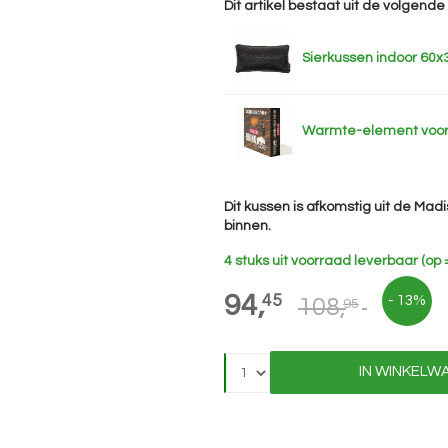
Dit artikel bestaat uit de volgend
Sierkussen indoor 60x
Warmte-element voor
Dit kussen is afkomstig uit de Mad
binnen.
4 stuks uit voorraad leverbaar (op =
94,
45
- 13%
108,
95
IN WINKELW