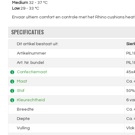
Medium
32 - 37 °C
Low
29 - 33 °C
Ervaar ultiem comfort en controle met het Rhino cushions hea
SPECIFICATIES
Dit artikel bestaat uit:
Sier
Artikelnummer
PIL
Art. Nr. bundel
PIL
Confectiemaat
45x
Maat
Ca.
Stof
50% 
Kleurechtheid
6 va
Breedte
Ca.
Diepte
Ca. 
Vulling
Vlok