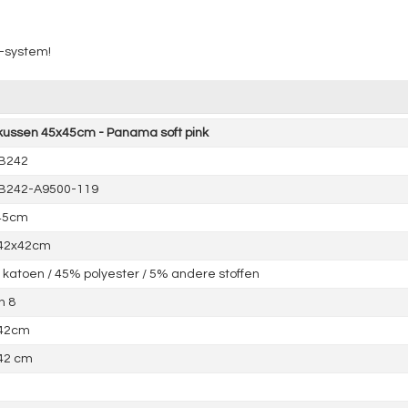
t-system!
kussen 45x45cm - Panama soft pink
1B242
1B242-A9500-119
45cm
 42x42cm
katoen / 45% polyester / 5% andere stoffen
n 8
 42cm
42 cm