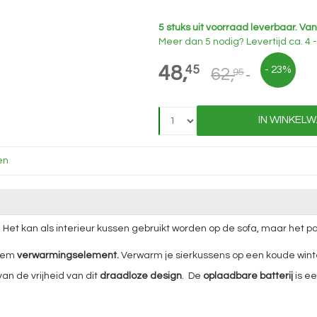
5 stuks uit voorraad leverbaar.
Van
Meer dan 5 nodig?
Levertijd
ca. 4
48,
45
- 23%
62,
95
IN WINKEL
en
 Het kan als interieur kussen gebruikt worden op de sofa, maar het pas
stem
verwarmingselement.
Verwarm je sierkussens op een koude win
an de vrijheid van dit
draadloze design
. De
oplaadbare batterij
is ee