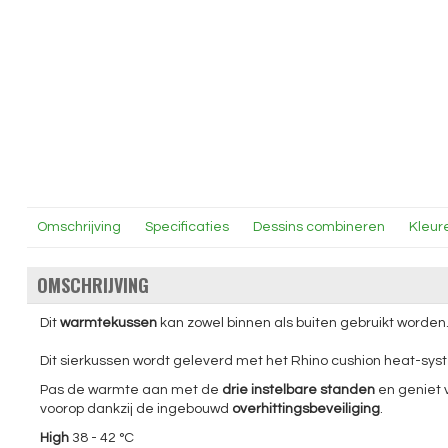
Omschrijving
Specificaties
Dessins combineren
Kleur
OMSCHRIJVING
Dit
warmtekussen
kan zowel binnen als buiten gebruikt worden.
Dit sierkussen wordt geleverd met het Rhino cushion heat-sy
Pas de warmte aan met de
drie instelbare standen
en geniet v
voorop dankzij de ingebouwd
overhittingsbeveiliging
.
High
38 - 42 °C