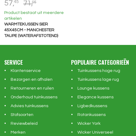
57,
45
71,
95
Product bestaat uit meerdere
artikelen
WARMTEKUSSEN SIER
45X45CM - MANCHESTER
TAUPE (WATERAFSTOTEND)
SERVICE
POPULAIRE CATEGORIEËN
Klantenservice
Tuinkussens hoge rug
Bezorgen en afhalen
Tuinkussens lage rug
Retourneren en ruilen
Lounge kussens
Onderhoud tuinkussens
Elegance kussens
Advies tuinkussens
Ligbedkussens
Stofsoorten
Rotankussens
Reviewbeleid
Wicker York
Merken
Wicker Universeel