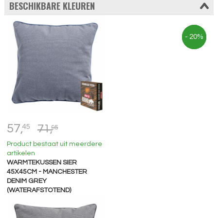
BESCHIKBARE KLEUREN
- 20%
- 20%
- 20%
- 20%
57,
45
71,
95
Product bestaat uit meerdere
artikelen
WARMTEKUSSEN SIER
45X45CM - MANCHESTER
DENIM GREY
(WATERAFSTOTEND)