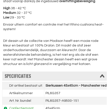
staat voorop dankzij de ingebouwd
overhittingsbeveiliging
.
High
38 - 42 °C
Medium
32 - 37 °C
Low
29 - 33 °C
Ervaar ultiem comfort en controle met het Rhino cushions heat-
system!
Dit dessin uit de collectie van Madison heeft een mooie rode
kleur en bestaat uit 100% Dralon. Dit maakt de stof zeer
onderhoudsvriendelijk, duurzaam en kleurecht. Door de
waterafstotende behandeling, is het niet erg als de stof een
keer nat wordt. Het Manchester dessin heeft een wat grove
structuur en is licht glanzend in vergelijking met katoen.
SPECIFICATIES
Dit artikel bestaat uit:
Sierkussen 45x45cm - Manchester red (
Artikelnummer
PIL6G357
Art. Nr. bundel
PIL6G357-A9500-151
Confectiemaat
45x45cm