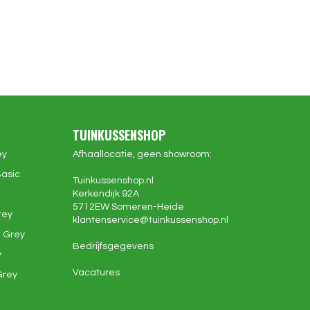
TUINKUSSENSHOP
ey
Afhaallocatie, geen showroom:
Basic
Tuinkussenshop.nl
Kerkendijk 92A
5712EW
Someren-Heide
rey
klantenservice@
tuinkussenshop.nl
 Grey
Bedrijfsgegevens
y
Vacatures
Grey