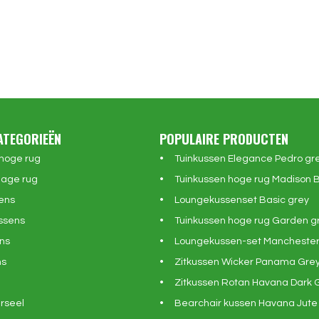
ATEGORIEËN
POPULAIRE PRODUCTEN
 hoge rug
Tuinkussen Elegance Pedro gr
lage rug
Tuinkussen hoge rug Madison 
ens
Loungekussenset Basic grey
ssens
Tuinkussen hoge rug Garden g
ns
Loungekussen-set Manchester
ns
Zitkussen Wicker Panama Gre
Zitkussen Rotan Havana Dark 
rseel
Bearchair kussen Havana Jute