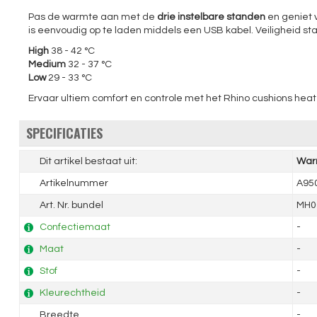
Pas de warmte aan met de
drie instelbare standen
en geniet v
is eenvoudig op te laden middels een USB kabel. Veiligheid s
High
38 - 42 °C
Medium
32 - 37 °C
Low
29 - 33 °C
Ervaar ultiem comfort en controle met het Rhino cushions hea
SPECIFICATIES
Dit artikel bestaat uit:
War
Artikelnummer
A95
Art. Nr. bundel
MH0
Confectiemaat
-
Maat
-
Stof
-
Kleurechtheid
-
Breedte
-