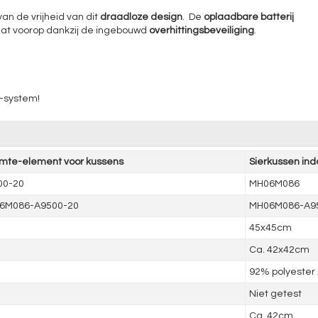
an de vrijheid van dit
draadloze design
. De
oplaadbare batterij
taat voorop dankzij de ingebouwd
overhittingsbeveiliging
.
t-system!
mte-element voor kussens
Sierkussen in
00-20
MH06M086
6M086-A9500-20
MH06M086-A9
45x45cm
Ca. 42x42cm
92% polyester 
Niet getest
Ca. 42cm