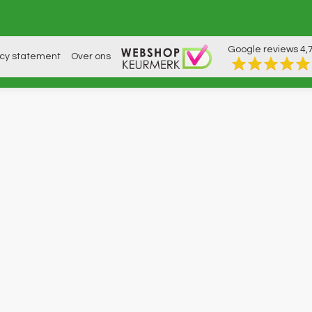
Google reviews
4,
acy statement
Over ons