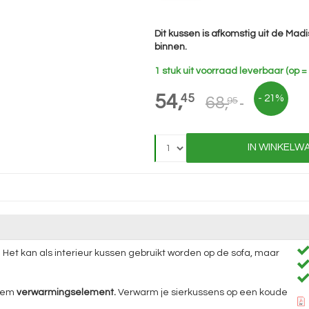
Dit kussen is afkomstig uit de Mad
binnen.
1 stuk uit voorraad leverbaar (op = 
54,
45
- 21%
68,
95
IN WINKELW
 Het kan als interieur kussen gebruikt worden op de sofa, maar
stem
verwarmingselement.
Verwarm je sierkussens op een koude