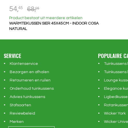
54,
45
68,
95
Product bestaat uit meerdere artikelen
WARMTEKUSSEN SIER 45X45CM - INDOOR COSA
NATURAL
SERVICE
POPULAIRE C
Klantenservice
Tuinkussens
Bezorgen en afhalen
Tuinkussens 
Retourneren en ruilen
Lounge kuss
Onderhoud tuinkussens
Elegance ku
Advies tuinkussens
Ligbedkusse
Stofsoorten
Rotankusse
Reviewbeleid
Wicker York
Merken
Wicker Unive