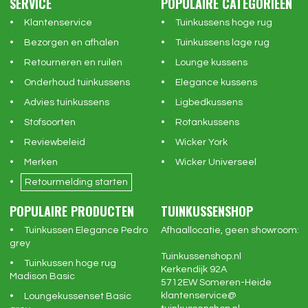
SERVICE
POPULAIRE CATEGORIEËN
Klantenservice
Tuinkussens hoge rug
Bezorgen en afhalen
Tuinkussens lage rug
Retourneren en ruilen
Lounge kussens
Onderhoud tuinkussens
Elegance kussens
Advies tuinkussens
Ligbedkussens
Stofsoorten
Rotankussens
Reviewbeleid
Wicker York
Merken
Wicker Universeel
Retourmelding starten
POPULAIRE PRODUCTEN
TUINKUSSENSHOP
Tuinkussen Elegance Pedro
Afhaallocatie, geen showroom:
grey
Tuinkussenshop.nl
Tuinkussen hoge rug
Kerkendijk 92A
Madison Basic
5712EW
Someren-Heide
klantenservice@
Loungekussenset Basic