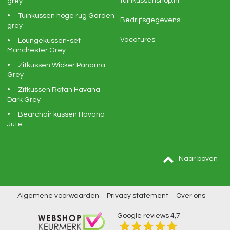
tuinkussenshop.nl
grey
Tuinkussen hoge rug Garden
Bedrijfsgegevens
grey
Vacatures
Loungekussen-set
Manchester Grey
Zitkussen Wicker Panama
Grey
Zitkussen Rotan Havana
Dark Grey
Bearchair kussen Havana
Jute
Naar boven
Algemene voorwaarden
Privacy statement
Over ons
Google reviews
4,7