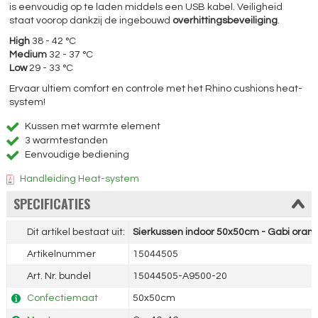
is eenvoudig op te laden middels een USB kabel. Veiligheid
staat voorop dankzij de ingebouwd
overhittingsbeveiliging
.
High
38 - 42 °C
Medium
32 - 37 °C
Low
29 - 33 °C
Ervaar ultiem comfort en controle met het Rhino cushions heat-
system!
Kussen met warmte element
3 warmtestanden
Eenvoudige bediening
Handleiding Heat-system
SPECIFICATIES
Dit artikel bestaat uit:
Sierkussen indoor 50x50cm - Gabi oran
Artikelnummer
15044505
Art. Nr. bundel
15044505-A9500-20
Confectiemaat
50x50cm