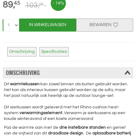
89,
45
- 14%
103,
95
IN WINKELWAGEN
BEWAREN
Omschrijving
Specificaties
OMSCHRIJVING
Dit
warmtekussen
kan zowel binnen als buiten gebruikt worden.
Het kan als interieur kussen gebruikt worden op de sofa, maar
het past natuurlijk ook heerlijk op de outdoor lounge-set.
Dit sierkussen wordt geleverd met het Rhino cushion heat-
system
verwarmingselement.
Verwarm je sierkussens op een
koude winteravond of een koele zomeravond.
Pas de warmte aan met de
drie instelbare standen
en geniet
van de vrijheid van dit
draadloze design
. De
oplaadbare batterij